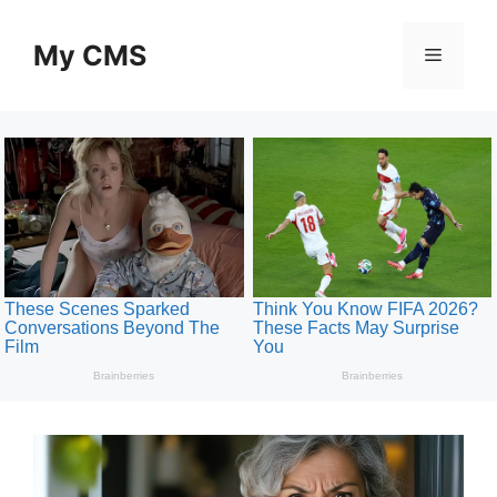
Skip
to
My CMS
Menu
content