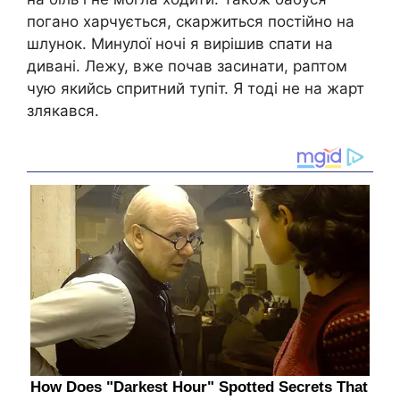
погано харчується, скаржиться постійно на
шлунок. Минулої ночі я вирішив спати на
дивані. Лежу, вже почав засинати, раптом
чую якийсь спритний тупіт. Я тоді не на жарт
злякався.