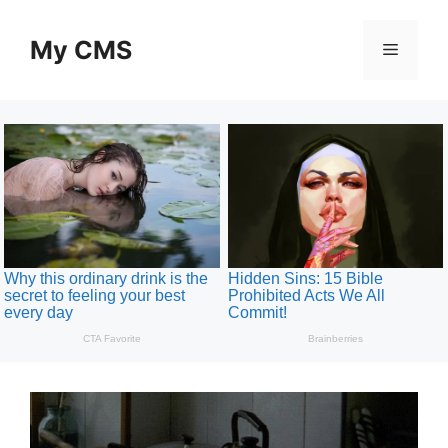
Skip
to
My CMS
Menu
content