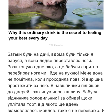
Батьки були на дачі, вдома були тільки я і
бабуся, а вона ледве переставляє ноги.
Розплющую одне око, а це бабуся спритно
перебирає ногами і йде на кухню! Мене вона
не помітила, коли проходила повз. Я вирішив
простежити за нею. Я навшпиньки підійшов
до дверей і заглянув через щілину. Бабуся
відчинила холодильник і за обидві щоки
уплітала торт, від якого ще вдень
відмовлялася, мовляв, таке я не переварю. Я