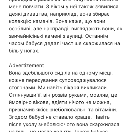
мене повчати. З віком у неї також з’явилися
деякі дивацтва, наприклад, вона збирає
колекцію каменів. Вона каже, що вони
особливі, але насправді, виглядають вони, як
звичайнісінькі камені з вулиці. Останнім
часом бабуся дедалі частіше скаржилася на
біль у ногах.
Advertizement
Вона здебільшого сиділа на одному місці,
кожне пересування супроводжувалося
стогонами. Ми навіть лікаря викликали.
Оглянувши її, він розвів руками, мовляв, це
ймовірно вікове, вдіяти нічого не можна,
призначив якісь знеболювальні та вітаміни.
Згодом бабусі не ставало краще. Навіть
після уколу знеболюючого вона скаржилася
на біль і не могла ходити. Також бабуся