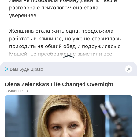
Лена не позволила Роману давить. После
разговора с психологом она стала
увереннее.
Женщина стала жить одна, продолжила
работать в клининге, но уже не стеснялась
приходить на общий обед и подружилась с
Машей. Ее преображение заметили все.
Шоу вышло на экраны, а спустя пару недель
на страницу Лены в соцсети подписались
люди. Ее личные сообщения были завалены
предложениями о встрече от мужчин, а
женщины находили в ней себя и писали ей
свои истории.
— Лен, тут продюсер хочет с тобой
поболтать, ты зайди к нему… — сказал