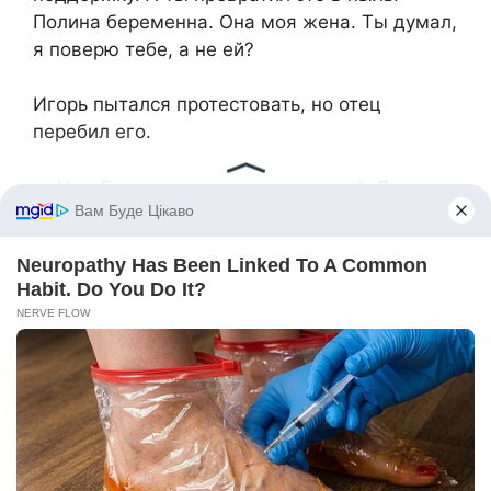
Полина беременна. Она моя жена. Ты думал,
я поверю тебе, а не ей?
Игорь пытался протестовать, но отец
перебил его.
— Нет. Больше никаких оправданий. Я
разочарован в тебе. Ты переступил черту.
Игорь изменился в лице, его голос стал
резким:
— Ты что, реально веришь ей? Она же
использует тебя! А теперь этот ребёнок… Ты
даже не знаешь, твой ли он!
Филипп, не удержавшись, схватил сына за
плечо и встряхнул.