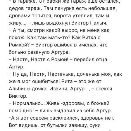
– В гараже. От бабки же гараж еще остался,
дедов гараж. Там печурка есть небольшая,
дровами топится, ворота утеплил, там и
живу…, – лишь выдохнул Виктор Палыч.
– А ты, смотри какой вырос, на меня как
похож. Как там мать-то? Как Ритка с
Ромкой? – Виктор ошибся в именах, что
больно резануло Артура.
– Настя, Настя с Ромой! – перебил отца
Артур.
– Ну да, Настя, Настенька, доченька моя, как
же я мог ошибиться! Рита – это же от
Альбины дочка. Извини, Артур…, – осекся
Виктор.
– Нормально… Живы-здоровы, с божьей
помощью! – лишь выдавил из себя Артур.
-А я вот совсем расклеился, здоровья нет.
Вот видишь, от бутылки завишу, руки