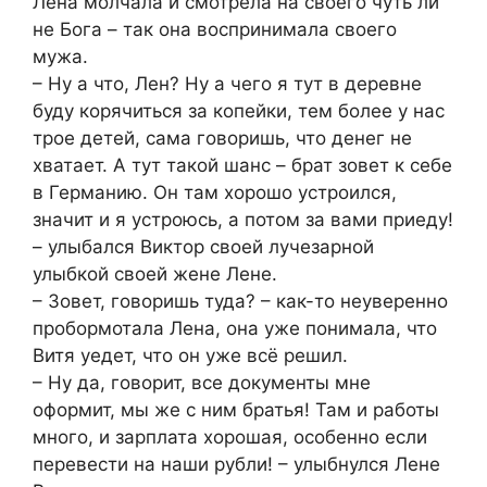
Лена молчала и смотрела на своего чуть ли
не Бога – так она воспринимала своего
мужа.
– Ну а что, Лен? Ну а чего я тут в деревне
буду корячиться за копейки, тем более у нас
трое детей, сама говоришь, что денег не
хватает. А тут такой шанс – брат зовет к себе
в Германию. Он там хорошо устроился,
значит и я устроюсь, а потом за вами приеду!
– улыбался Виктор своей лучезарной
улыбкой своей жене Лене.
– Зовет, говоришь туда? – как-то неуверенно
пробормотала Лена, она уже понимала, что
Витя уедет, что он уже всё решил.
– Ну да, говорит, все документы мне
оформит, мы же с ним братья! Там и работы
много, и зарплата хорошая, особенно если
перевести на наши рубли! – улыбнулся Лене