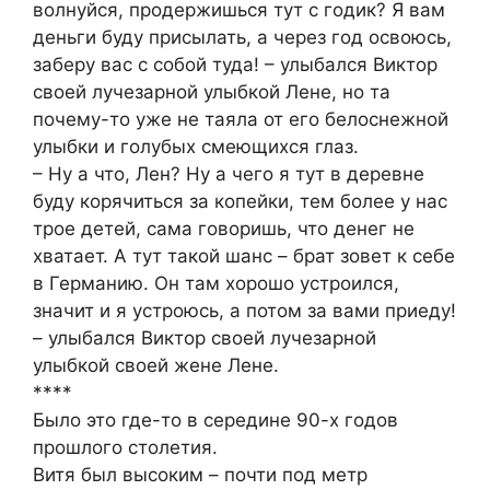
волнуйся, продержишься тут с годик? Я вам
деньги буду присылать, а через год освоюсь,
заберу вас с собой туда! – улыбался Виктор
своей лучезарной улыбкой Лене, но та
почему-то уже не таяла от его белоснежной
улыбки и голубых смеющихся глаз.
– Ну а что, Лен? Ну а чего я тут в деревне
буду корячиться за копейки, тем более у нас
трое детей, сама говоришь, что денег не
хватает. А тут такой шанс – брат зовет к себе
в Германию. Он там хорошо устроился,
значит и я устроюсь, а потом за вами приеду!
– улыбался Виктор своей лучезарной
улыбкой своей жене Лене.
****
Было это где-то в середине 90-х годов
прошлого столетия.
Витя был высоким – почти под метр