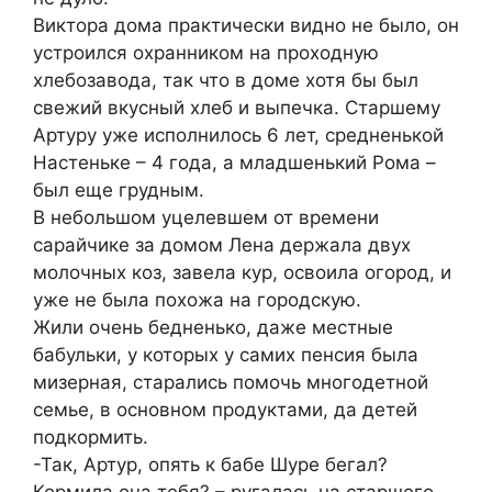
Виктора дома практически видно не было, он
устроился охранником на проходную
хлебозавода, так что в доме хотя бы был
свежий вкусный хлеб и выпечка. Старшему
Артуру уже исполнилось 6 лет, средненькой
Настеньке – 4 года, а младшенький Рома –
был еще грудным.
В небольшом уцелевшем от времени
сарайчике за домом Лена держала двух
молочных коз, завела кур, освоила огород, и
уже не была похожа на городскую.
Жили очень бедненько, даже местные
бабульки, у которых у самих пенсия была
мизерная, старались помочь многодетной
семье, в основном продуктами, да детей
подкормить.
-Так, Артур, опять к бабе Шуре бегал?
Кормила она тебя? – ругалась на старшего