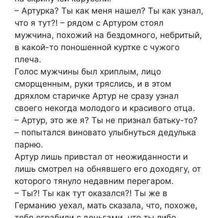
– Артурка? Ты как меня нашел? Ты как узнал,
что я тут?! – рядом с Артуром стоял
мужчина, похожий на бездомного, небритый,
в какой-то поношенной куртке с чужого
плеча.
Голос мужчины был хриплым, лицо
сморщенным, руки тряслись, и в этом
дряхлом старичке Артур не сразу узнал
своего некогда молодого и красивого отца.
– Артур, это же я? Ты не признал батьку-то?
– попытался виновато улыбнуться дедулька
парню.
Артур лишь привстал от неожиданности и
лишь смотрел на обнявшего его доходягу, от
которого тянуло недавним перегаром.
– Ты?! Ты как тут оказался?! Ты же в
Германию уехал, мать сказала, что, похоже,
тебя ограбили с деньгами, что ты либо