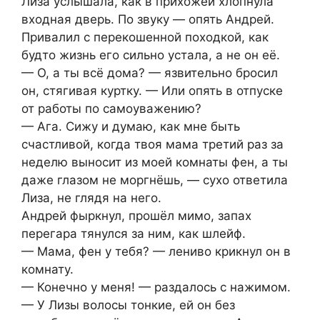
Лиза услышала, как в прихожей хлопнула
входная дверь. По звуку — опять Андрей.
Привалил с перекошенной походкой, как
будто жизнь его сильно устала, а не он её.
— О, а ты всё дома? — язвительно бросил
он, стягивая куртку. — Или опять в отпуске
от работы по самоуважению?
— Ага. Сижу и думаю, как мне быть
счастливой, когда твоя мама третий раз за
неделю выносит из моей комнаты фен, а ты
даже глазом не моргнёшь, — сухо ответила
Лиза, не глядя на него.
Андрей фыркнул, прошёл мимо, запах
перегара тянулся за ним, как шлейф.
— Мама, фен у тебя? — лениво крикнул он в
комнату.
— Конечно у меня! — раздалось с нажимом.
— У Лизы волосы тонкие, ей он без