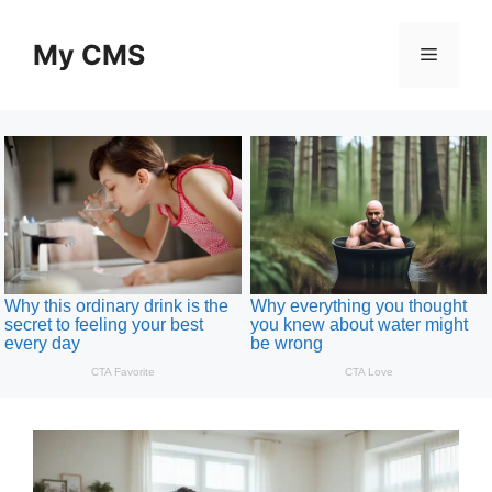
Skip
to
My CMS
Menu
content