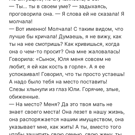
— Ты… ты в своем уме? — задыхаясь,
проговорила она. — Я слова ей не сказала! Я
молчала!
— Вот именно! Молчала! С таким видом, что
лучше бы кричала! Думаешь, я не вижу, как
ты на нее смотришь? Как кривишься, когда
она о чем-то просит? Она мне жаловалась!
Говорила: «Сынок, Юля меня совсем не
любит, я ей как кость в горле». А я ее
успокаивал! Говорил, что ты просто устаешь!
А надо было тебя на место поставить!
Слезы хлынули из глаз Юли. Горячие, злые,
обиженные.
— На место? Меня? Да это твоя мать не
знает своего места! Она лезет в нашу жизнь,
она распоряжается нашим имуществом, она
указывает мне, как жить! А ты, вместо того
чтобы защитить свою семью, свою жену, ты