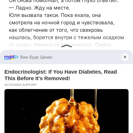
Он снова помолчал, а потом глухо ответил:
— Ладно. Жду на месте.
Юля вызвала такси. Пока ехала, она
смотрела на ночной город и чувствовала,
как облегчение от того, что свекровь
нашлась, борется внутри с тяжелым осадком
от ссоры. Ничего не закончилось. Самое
страшное только начиналось. Она не знала,
что скажет им. Но она точно знала, что
больше не будет молчать. Никогда.
***
Светлана Викторовна сидела в машине и
злилась. На этого сопляка на раздолбанной
«Киа», который вылетел из-за угла, как
ошпаренный. На ГИБДД, которое ехало
целую вечность. На дурацкий телефон,
который подвел в самый неподходящий
момент. И, конечно, на Юльку. Из-за нее все.