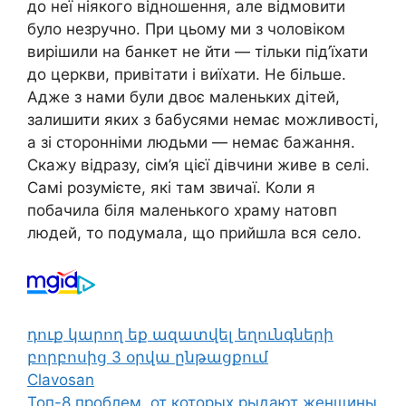
до неї ніякого відношення, але відмовити
було незручно. При цьому ми з чоловіком
вирішили на банкет не йти — тільки під’їхати
до церкви, привітати і виїхати. Не більше.
Адже з нами були двоє маленьких дітей,
залишити яких з бабусями немає можливості,
а зі сторонніми людьми — немає бажання.
Скажу відразу, сім’я цієї дівчини живе в селі.
Самі розумієте, які там звичаї. Коли я
побачила біля маленького храму натовп
людей, то подумала, що прийшла вся село.
դուք կարող եք ազատվել եղունգների
բորբոսից 3 օրվա ընթացքում
Clavosan
Топ-8 проблем, от которых рыдают женщины