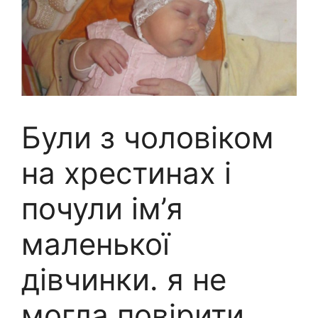
Були з чоловіком
на хpестинах і
почули ім’я
маленької
дівчинки. я не
могла повірити