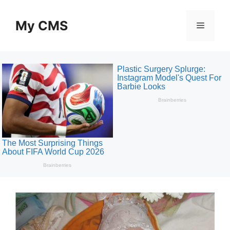
Skip
to
My CMS
Menu
content