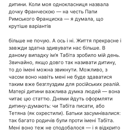
дитини. Коли моя однокласниця назвала
дочку Франческою — на честь Папи
Римського Франциска — я думала, що
крутіше варіантів
більше не почую. А ось і ні. Життя прекрасне і
завжди здатна здивувати нас більше. В
даному випадку ім’я Табіта зробило мій день.
Звичайно, якщо довго так називати дитину,
то до імені можна звикнути. Можливо, з
часом воно навіть мені не буде здаватися
таким вже безглуздим для російських реалій.
Матері дитини важлива думка людей — вона
читає цю статтю. Днями йдуть оформляти
дитину-думають: чи Табіта писати, або
Тетяна (як охрестили). Батьки засумнівалися:
так багато родичів були проти імені Табіта.
Мені воно теж не сподобалося — і я відкрито