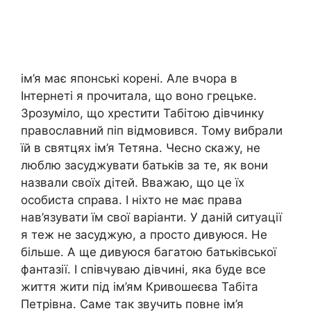
ім’я має японські корені. Але вчора в
Інтернеті я прочитала, що воно грецьке.
Зрозуміло, що хрестити Табітою дівчинку
православний піп відмовився. Тому вибрали
їй в святцях ім’я Тетяна. Чесно скажу, не
люблю засуджувати батьків за те, як вони
назвали своїх дітей. Вважаю, що це їх
особиста справа. І ніхто не має права
нав’язувати їм свої варіанти. У даній ситуації
я теж не засуджую, а просто дивуюся. Не
більше. А ще дивуюся багатою батьківської
фантазії. І співчуваю дівчині, яка буде все
життя жити під ім’ям Кривошеєва Табіта
Петрівна. Саме так звучить повне ім’я