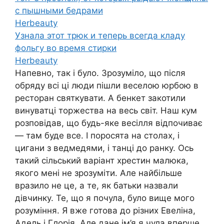
с пышными бедрами
Herbeauty
Узнала этот трюк и теперь всегда кладу
фольгу во время стирки
Herbeauty
Напевно, так і було. Зрозуміло, що після
обряду всі ці люди пішли веселою юрбою в
ресторан святкувати. А бенкет закотили
винуватці торжества на весь світ. Наш кум
розповідав, що будь-яке весілля відпочиває
— там буде все. І поросята на столах, і
цигани з ведмедями, і танці до ранку. Ось
такий сільський варіант хрестин малюка,
якого мені не зрозуміти. Але найбільше
вразило не це, а те, як батьки назвали
дівчинку. Те, що я почула, було вище мого
розуміння. Я вже готова до різних Евеліна,
Адель і Глорія. Але дане ім’я я чула вперше.