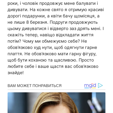
роки, і чоловік продовжує мене балувати і
дивувати. На кожне свято я отримую красиві
дорогі подарунки, а квіти бачу щомісяця, а
не лише 8 березня. Подруги продовжують
цьому дивуватися і відверто заз дрять мені. І
скажіть тепер, навіщо відкладати життя
потім? Чому ми обмежуємо себе? Не
обов’язково худ нути, щоб одягнути гарне
плаття. Не обов’язково мати гарну фігуру,
щоб бути коханою та щасливою. Просто
любите себе і ваше щастя вас обов’язково
знайде!