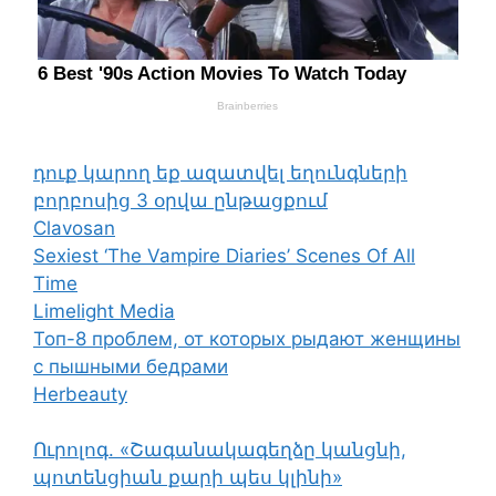
դուք կարող եք ազատվել եղունգների
բորբոսից 3 օրվա ընթացքում
Clavosan
Sexiest ‘The Vampire Diaries’ Scenes Of All
Time
Limelight Media
Топ-8 проблем, от которых рыдают женщины
с пышными бедрами
Herbeauty
Ուրոլոգ. «Շագանակագեղձը կանցնի,
պոտենցիան քարի պես կլինի»