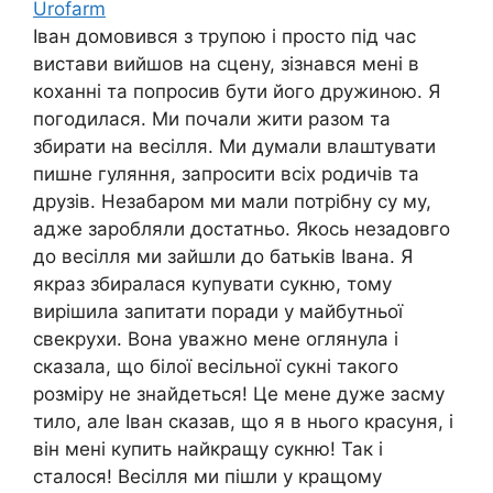
Urofarm
Іван домовився з трупою і просто під час
вистави вийшов на сцену, зізнався мені в
коханні та попросив бути його дружиною. Я
погодилася. Ми почали жити разом та
збирати на весілля. Ми думали влаштувати
пишне гуляння, запросити всіх родичів та
друзів. Незабаром ми мали потрібну су му,
адже заробляли достатньо. Якось незадовго
до весілля ми зайшли до батьків Івана. Я
якраз збиралася купувати сукню, тому
вирішила запитати поради у майбутньої
свекрухи. Вона уважно мене оглянула і
сказала, що білої весільної сукні такого
розміру не знайдеться! Це мене дуже засму
тило, але Іван сказав, що я в нього красуня, і
він мені купить найкращу сукню! Так і
сталося! Весілля ми пішли у кращому