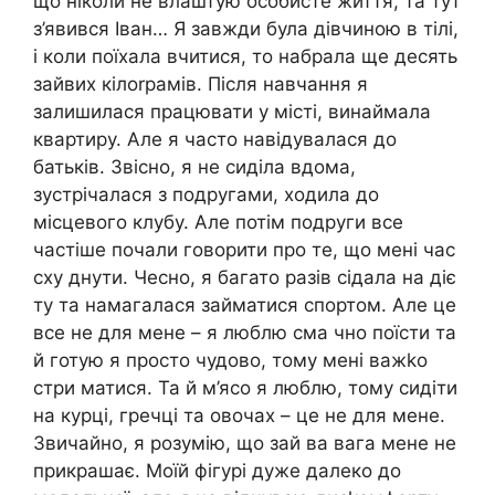
що ніколи не влаштую особисте життя, та тут
з’явився Іван… Я завжди була дівчиною в тілі,
і коли поїхала вчитися, то набрала ще десять
зайвих кілоrрамів. Після навчання я
залишилася працювати у місті, винаймала
квартиру. Але я часто навідувалася до
батьків. Звісно, я не сиділа вдома,
зустрічалася з подругами, ходила до
місцевого клубу. Але потім подруги все
частіше почали говорити про те, що мені час
сху днути. Чесно, я багато разів сідала на діє
ту та намагалася займатися спортом. Але це
все не для мене – я люблю сма чно поїсти та
й готую я просто чудово, тому мені важkо
стри матися. Та й м’ясо я люблю, тому сидіти
на курці, гречці та овочах – це не для мене.
Звичайно, я розумію, що зай ва вага мене не
прикрашає. Моїй фігурі дуже далеко до