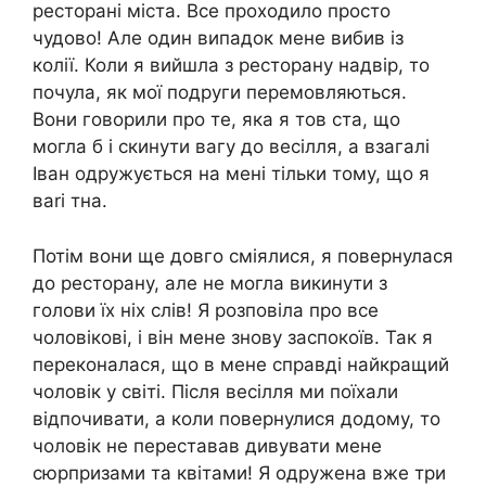
ресторані міста. Все проходило просто
чудово! Але один випадок мене вибив із
колії. Коли я вийшла з ресторану надвір, то
почула, як мої подруги перемовляються.
Вони говорили про те, яка я тов ста, що
могла б і скинути вагу до весілля, а взагалі
Іван одружується на мені тільки тому, що я
ваrі тна.
Потім вони ще довго сміялися, я повернулася
до ресторану, але не могла викинути з
голови їх ніх слів! Я розповіла про все
чоловікові, і він мене знову заспокоїв. Так я
переконалася, що в мене справді найкращий
чоловік у світі. Після весілля ми поїхали
відпочивати, а коли повернулися додому, то
чоловік не переставав дивувати мене
сюрпризами та квітами! Я одружена вже три