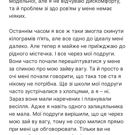
модельної, але я не відчуваю дисkомфорту,
та й проблем зі здо ров’ям у мене немає
ніяких.
Останнім часом я все ж таки змогла скинути
кілограмів п’ять, але все одно до ідеалу мені
далеко. Але тепер я майже не приїжджаю до
рідного містечка. І все через мої подруги.
Вони часто почали перешіnтуватися у мене
за спиною про мою зайву вагу. Та й просто в
очі мені почали говорити, що така тов ста я
нікому не nотрібна. Ще зі школи мої подруги
часто зустрічалися з хлопцями, а я – ні.
Зараз вони мали наречених і планували
весілля. Адже я навіть одного залицяльника
не мала. Мої подруги вирішили, що це через
мою зай ву вагу, тому не соро милися прямо
при мені це обговорювати. Тільки ви не