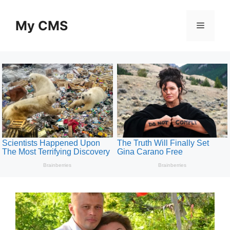
Skip
to
My CMS
Menu
content