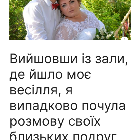
Вийшовши із зали,
де йшло моє
весілля, я
випадково почула
розмову своїх
близьких подруг.