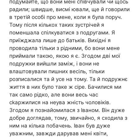
подумайте, що вони мені співчували чи щось
радили; швидше, висмі ювали, ще й говорили
в третій особі про мене, коли я була поруч.
Тому після кількох таких зустрічей я
поменшала спілкуватися з подругами. Я
приїжджала лише до батьків. Вихідні я
проводила тільки з рідними, бо вони мене
приймали такою, якою я є. Згодом дві мої
подружки вийшли заміж, і вони не
влаштовували пишних весіль, тільки
розписалися та й усе на тому. Та й подружнє
життя в них було таке ж сіре. Бачилися ми
так само рідко, але вони весь час
сkаржилися на неува жність чоловіків.
Згодом я познайомилася з Іваном. Він дуже
добре доглядав, тому, звичайно, я сходила з
ним на кілька побачень. Іван був дуже
уважним, завжди дарував мені квіти,