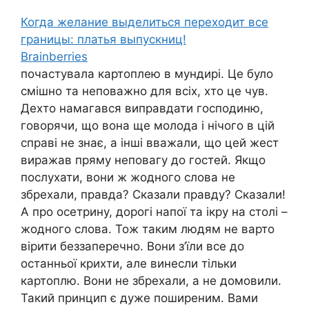
Когда желание выделиться переходит все
границы: платья выпускниц!
Brainberries
почастувала картоплею в мундирі. Це було
смішно та неповажно для всіх, хто це чув.
Дехто намагався виправдати господиню,
говорячи, що вона ще молода і нічого в цій
справі не знає, а інші вважали, що цей жест
виражав пряму неповагу до гостей. Якщо
послухати, вони ж жодного слова не
збрехали, правда? Сказали правду? Сказали!
А про осетрину, дорогі напої та ікру на столі –
жодного слова. Тож таким людям не варто
вірити беззаперечно. Вони з’їли все до
останньої крихти, але винесли тільки
картоплю. Вони не збрехали, а не домовили.
Такий принцип є дуже поширеним. Вами