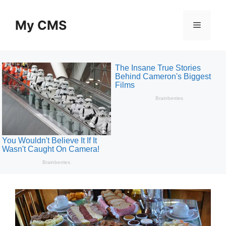
Skip
to
My CMS
Menu
content