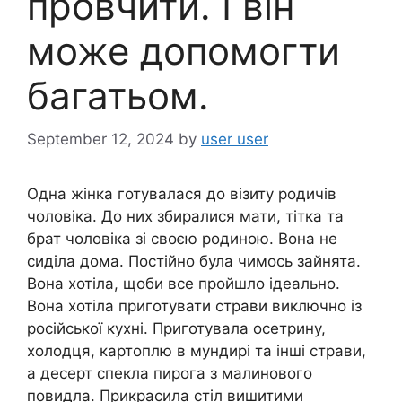
провчити. І він
може допомогти
багатьом.
September 12, 2024
by
user user
Одна жінка готувалася до візиту родичів
чоловіка. До них збиралися мати, тітка та
брат чоловіка зі своєю родиною. Вона не
сиділа дома. Постійно була чимось зайнята.
Вона хотіла, щоби все пройшло ідеально.
Вона хотіла приготувати страви виключно із
російської кухні. Приготувала осетрину,
холодця, картоплю в мундирі та інші страви,
а десерт спекла пирога з малинового
повидла. Прикрасила стіл вишитими