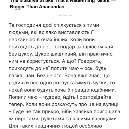
Та господиня досі спілкується з тими
людьми, які всіляко виставляють її
неохайною в очах інших. Коли вони
приходять до неї, господар заварює їм чай
без цукру. Цукор шкідливий, він практично
ним не користується. А що? Говорять,
приходять до неї попити чаю – ось, будь
ласка, чай. Без нічого. Вона вже знає, що
родички все одно розпускатимуть чутки, то
нехай вони будуть хоча б правдоподібними.
Попили чаю – чудово, йдіть і розповідайте
тепер. Коли вони розкажуть про це на вулиці
– буде не так прикро, ніби хазяйка пригощала
їм пирогами, рулетами та іншими ласощами.
Для таких невдячних людей особливо