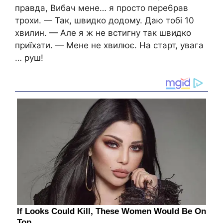
правда, Вибач мене… я просто пере6рав
трохи. — Так, швидко додому. Даю тобі 10
хвилин. — Але я ж не встигну так швидко
приїхати. — Мене не хвилює. На старт, увага
… руш!