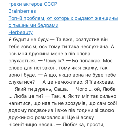
грехи актеров СССР
Brainberries
Топ-8 проблем, от которых рыдают женщины
с пышными бедрами
Herbeauty
Я будити не буду.— Та вже, розпустив він
тебе зовсім, ось тому ти така неслухняна. А
ось моя дружина мене з пів слова
слухається. — Чому ж? — Бо поважає. Моє
слово для неї закон, тому як я скажу, так
воно і буде. — А що, якщо вона не буде тебе
слухатися? — А це неможливо. Я її виховав.
— Який ти дypень, Саша. — Чого … ой, Люба
… Люба це ти? — Так, я. Як ти міг так сильно
наոитися, що навіть не зрозумів, що сам собі
додому подзвонив і вже пів години зі своєю
дружиною розмовляєш! Ще й всяку
нісенітницю несеш. — Любочка, прости,