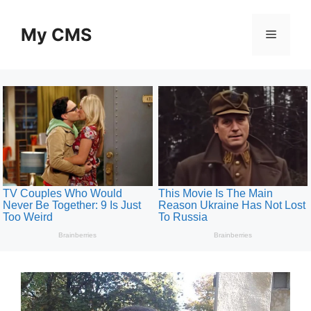
Skip
to
My CMS
Menu
content