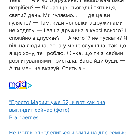
потрібен? — Як навіщо, сьогодні п’ятниця,
святий день. Ми гуляємо… — І де це ви
гуляєте? — Там, куди чоловіки з дружинами
не ходять. — І ваша дружина в курсі всього? І
спокійно відпускає? — А чого їй не пускати? Я
вільна людина, вона у мене слухняна, так що
я що хочу, те і роблю. Жінка, що ти зі своїми
розпитуваннями пристала. Васю йди буди. —
А ти мені не вказуй. Спить він.
“Просто Марии” уже 62, и вот как она
выглядит сейчас (фото)
Brainberries
Не могли определиться и жили на две семьи: