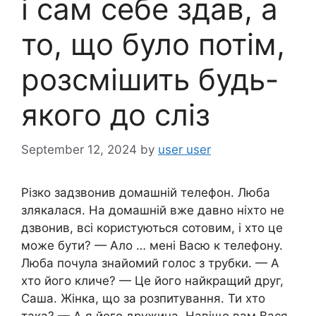
і сам себе здав, а
то, що було потім,
розсмішить будь-
якого до сліз
September 12, 2024
by
user user
Різко задзвонив домашній телефон. Люба
злякалacя. На домашній вже давно ніхто не
дзвонив, всі користуються сотовим, і хто це
може бути? — Ало … мені Васю к телефону.
Люба почула знайомий голос з трубки. — А
хто його кличе? — Це його найкращий друг,
Саша. Жінка, що за розпитування. Ти хто
така? — А я його дружина. Навіщо вам Вася