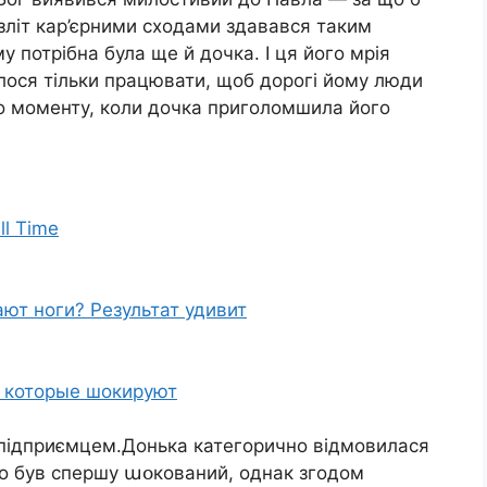
і зліт кар’єрними сходами здавався таким
 потрібна була ще й дочка. І ця його мрія
лося тільки працювати, щоб дорогі йому люди
До моменту, коли дочка приголомшила його
ll Time
ют ноги? Результат удивит
, которые шокируют
м підприємцем.Донька категорично відмовилася
ло був спершу աօкований, однак згодом