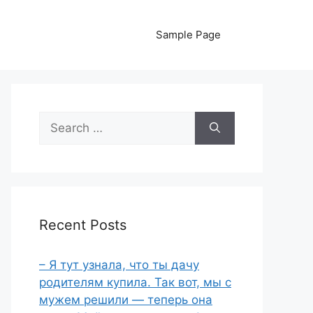
Sample Page
Search
for:
Recent Posts
– Я тут узнала, что ты дачу
родителям купила. Так вот, мы с
мужем решили — теперь она