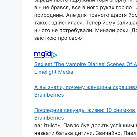
він не брався, все в його руках горіло 
природним. Але для повного щастя йому
також здійснилася. Тепер йому залиша
нічого не потребували. Минали роки. 
звісткою про свою
Sexiest ‘The Vampire Diaries’ Scenes Of A
Limelight Media
А вы знали, почему женщины скрещива
Brainberries
Последние секунды жизни: 10 снимков
Brainberries
ваr ітність, Павло був досить успішни
назвати батька дитини. Звичайно, Пав