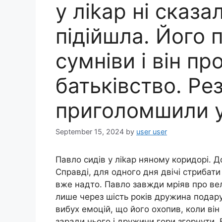
у лikap ні сказа
підійшла. Його 
сумніви і він п
батьківство. Ре
приголомшили у
September 15, 2024
by
user user
Павло сидів у лikap няному коридорі. 
Справді, для одного дня двічі стрибати
вже надто. Павло завжди мріяв про ве
лише через шість років дружина подар
вибух емоцій, що його охопив, коли він
заради нього і дружини гори згорнути.