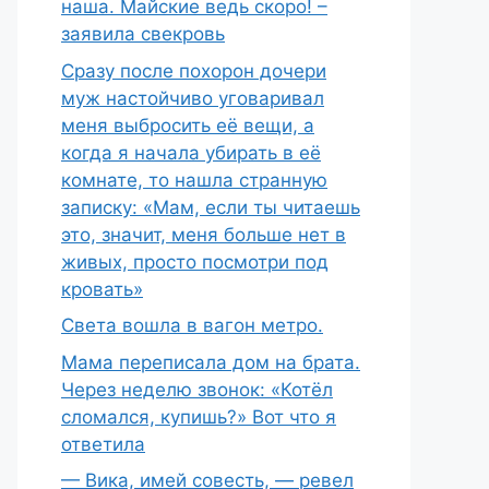
наша. Майские ведь скоро! –
заявила свекровь
Сразу после похорон дочери
муж настойчиво уговаривал
меня выбросить её вещи, а
когда я начала убирать в её
комнате, то нашла странную
записку: «Мам, если ты читаешь
это, значит, меня больше нет в
живых, просто посмотри под
кровать»
Света вошла в вагон метро.
Мама переписала дом на брата.
Через неделю звонок: «Котёл
сломался, купишь?» Вот что я
ответила
— Вика, имей совесть, — ревел