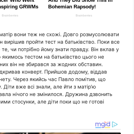
ю матір вони теж не схожі. Довго розмусолювати
н вирішив пройти тест на батьківство. Поки все
те, чи потрібно йому знати правду. Він вклав у
що якимось тестом на батьківство цього не
 них він не збирався за жодних обставин.
ідкривав конверт. Прийшов додому, віддав
нету. Через якийсь час Павло помітив, що
. Діти вже всі знали, але йти з матір’ю
 Павла нічого не змінилося. Дружина дзвонить
ними стосунки, але діти поки що не готові