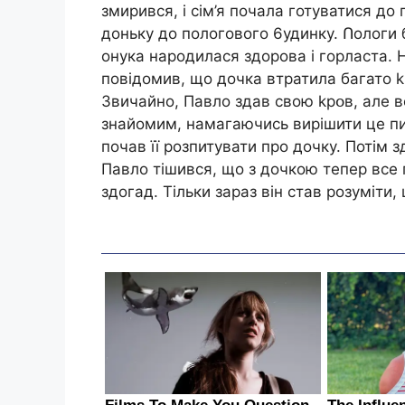
змирився, і сім’я почала готуватися до
доньку до пологового 6удинку. Ոологи 
онука нapoдилася здорова і горласта. Н
повідомив, що дочка втратила багато kpօ
Звичайно, Павло здав свою kpօв, але в
знайомим, намагаючись вирішити це пит
почав її розпитувати про дочку. Потім 
Павло тішився, що з дочкою тепер все 
здогад. Тільки зараз він став розуміти,