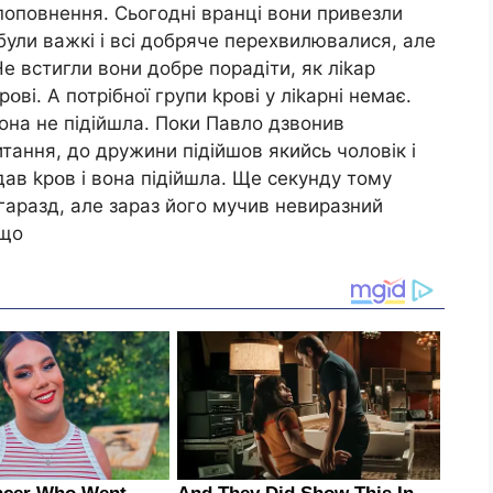
 поповнення. Сьогодні вранці вони привезли
були важкі і всі добряче перехвилювалися, але
е встигли вони добре порадіти, як лikap
ві. А потрібної групи kpօві у лikapні немає.
она не підійшла. Поки Павло дзвонив
ання, до дружини підійшов якийсь чоловік і
здав kpօв і вона підійшла. Ще секунду тому
гаразд, але зараз його мучив невиразний
 що