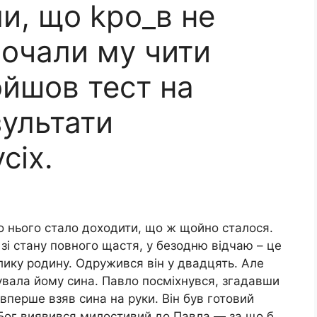
ли, що kpo_в не
почали мy чити
ройшов тест на
зультати
сіх.
До нього стало доходити, що ж щойно сталося.
 зі стану повного щастя, у безодню відчаю – це
лику родину. Одружився він у двадцять. Але
увала йому сина. Павло посміхнувся, згадавши
 вперше взяв сина на руки. Він був готовий
 Бог виявився милостивий до Павла — за що б