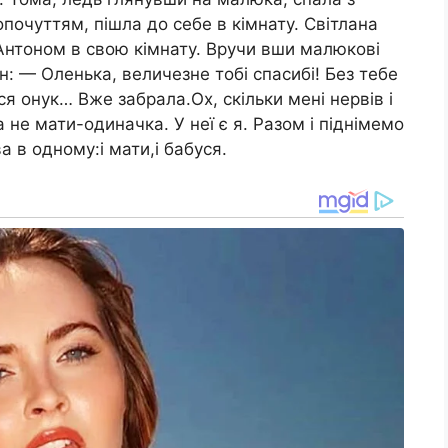
очуттям, пішла до себе в кімнату. Світлана
 Антоном в свою кімнату. Вручи вши малюкові
н: — Оленька, величезне тобі спасибі! Без тебе
ся онук… Вже забрала.Ох, скільки мені нервів і
не мати-одиначка. У неї є я. Разом і піднімемо
 в одному:і мати,і бабуся.