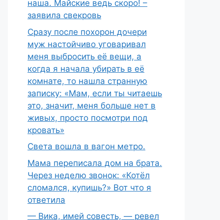
наша. Майские ведь скоро! –
заявила свекровь
Сразу после похорон дочери
муж настойчиво уговаривал
меня выбросить её вещи, а
когда я начала убирать в её
комнате, то нашла странную
записку: «Мам, если ты читаешь
это, значит, меня больше нет в
живых, просто посмотри под
кровать»
Света вошла в вагон метро.
Мама переписала дом на брата.
Через неделю звонок: «Котёл
сломался, купишь?» Вот что я
ответила
— Вика, имей совесть, — ревел