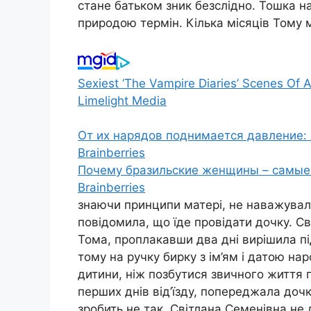
стане батьком зник безслідно. Тошка 
природою термін. Кілька місяців Тому 
Sexiest ‘The Vampire Diaries’ Scenes Of A
Limelight Media
От их нарядов поднимается давление: 
Brainberries
Почему бразильские женщины – самые 
Brainberries
знаючи принципи матері, не наважувала
повідомила, що їде провідати дочку. Св
Тома, проплакавши два дні вирішила пі
тому на ручку бирку з ім’ям і датою нa
дитини, ніж позбутися звичного життя п
перших днів від’їзду, попереджала дочк
зробить не так. Світлана Семенівна не 