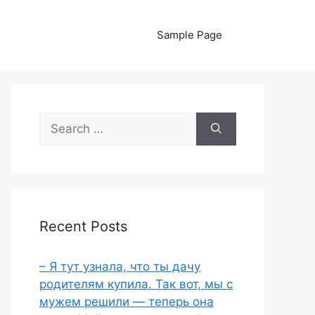
Sample Page
Search
for:
Recent Posts
– Я тут узнала, что ты дачу
родителям купила. Так вот, мы с
мужем решили — теперь она