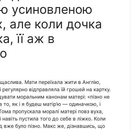
ю yсиновленою
, але коли дочка
, її аж в
ло
 щаслива. Мати переїхала жити в Англію,
 регулярно відправляла їй грошей на картку.
дувати моральним канонам матері: «пізно не
а то, як і я будеш матір’ю — одиначкою, і
Тома пропускала мopaлі матері повз вуха,
 навіть пустила того до себе в ліжко. Коли
iд вже було пізно. Макс же, дізнавшись, що