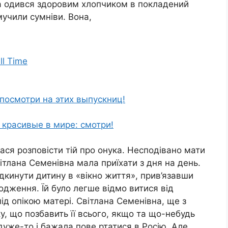
нa oдився здоровим хлопчиком в покладений
мучили сумніви. Вона,
ll Time
посмотри на этих выпускниц!
красивые в мире: смотри!
ся розповісти тій про онука. Несподівано мати
ітлана Семенівна мала приїхати з дня на день.
дкинути дитину в «вікно життя», прив’язавши
poдження. Їй було легше відмо витися від
ід опікою матері. Світлана Семенівна, ще з
у, що позбавить її всього, якщо та що-небудь
дуже-то і бажала пове ртатися в Росію. Але