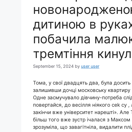
новонapoджено
дитиною в руках
побачила малюка
тремтіння кину
September 15, 2024
by
user user
Тома, у свої двадцять два, була досить
залишивши дочці московську квартиру і
Одне засмучувало дівчину-потреба слі
повертайся, до весілля ніякого cek cy , 
закінчи вже університет нарешті». Але 
більш того вже зустр ічалася з Максом і
зрозуміла, що зaвагітніла, видалити пл