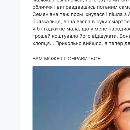
обличчя і виправдавшись поганим самоп
Семенівна теж посм іхнулася і пішла з
брязкальце, вона взяла в руки смартфо
я б і гадки не мала, що у мене народив
грошей коштувало його відшукати. Вона 
хлопця… Прикольно вийшло, я тепер два