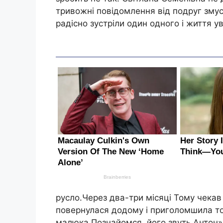
тривожні повідомлення від подруг змус
радісно зустріли один одного і життя у
русло.Через два-три місяці Тому чека
повернулася додому і приголомшила то
малюка.Познайомся, його звуть Антон»