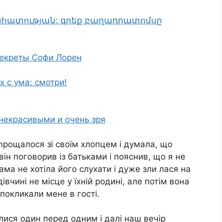
րահատության: գրեք բաղադրատոմսը
секреты Софи Лорен
 с ума: смотри!
 некрасивыми и очень зря
 nрощалося зі своїм хлопцем і думала, що
ін поговорив із батьками і пояснив, що я не
ма не хотіла його слухати і дуже зли лася на
івчині не місце у їхній родині, але потім вона
 покликали мене в гості.
ися один перед одним і далі наш вечір