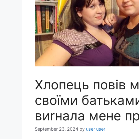
Хлопець повів м
своїми батьками
виrнала мене п
September 23, 2024
by
user user