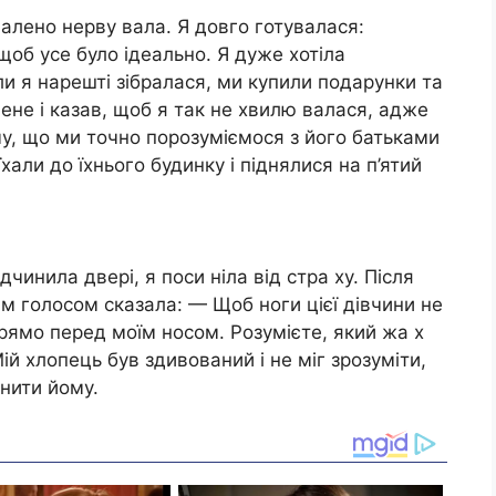
алено нерву вала. Я довго готувалася:
щоб усе було ідеально. Я дуже хотіла
ли я нарешті зібралася, ми купили подарунки та
ене і казав, щоб я так не хвилю валася, адже
ому, що ми точно порозуміємося з його батьками
хали до їхнього будинку і піднялися на п’ятий
дчинила двері, я поси ніла від стра ху. Після
м голосом сказала: — Щоб ноги цієї дівчини не
прямо перед моїм носом. Розумієте, який жа х
й хлопець був здивований і не міг зрозуміти,
снити йому.