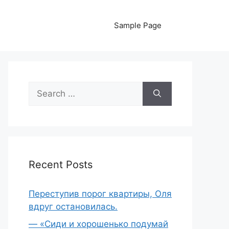
Sample Page
Search
for:
Recent Posts
Переступив порог квартиры, Оля
вдруг остановилась.
— «Сиди и хорошенько подумай