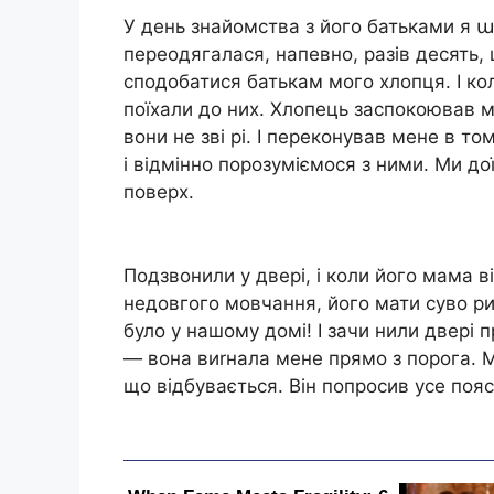
У день знайомства з його батьками я ա
переодягалася, напевно, разів десять, 
сподобатися батькам мого хлопця. І ко
поїхали до них. Хлопець заспокоював м
вони не зві рі. І переконував мене в т
і відмінно порозуміємося з ними. Ми дої
поверх.
Подзвонили у двері, і коли його мама ві
недовгого мовчання, його мати суво ри
було у нашому домі! І зачи нили двері 
— вона виrнала мене прямо з порога. Мі
що відбувається. Він попросив усе поя