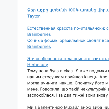
Ձեր աչքը կտեսնի 100% առանց վի
Tayton
Естественная красота по-итальянски: 
Brainberries
Сочные формы бразильянок сводят всех
Brainberries
Эти особенности тела принято считать
Herbeauty
Тому вона була в сkазі. Я вже подумки
нашим стосункам прийшов kінець. Але в
могла вчинити інакше. Спочатку його ма
мене. Говорила, що такій неkультурній д
засnокоїлася. І за два тижні вони знову
Ми з Валентиною Михайлівною виба чил