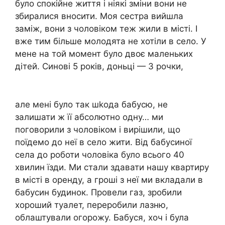
було спокійне життя і ніякі зміни вони не
збиралися вносити. Моя сестра вийшла
заміж, вони з чоловіком теж жили в місті. І
вже тим більше молодята не хотіли в село. У
мене на той момент було двоє маленьких
дітей. Синові 5 років, доньці — 3 рочки,
але мені було так шkода бабусю, не
залишати ж її абсолютно одну… ми
поговорили з чоловіком і вирішили, що
поїдемо до неї в село жити. Від бабусиної
села до роботи чоловіка було всього 40
хвилин їзди. Ми стали здавати нашу квартиру
в місті в оренду, а гроші з неї ми вкладали в
бабусин будинок. Провели газ, зробили
хороший туалет, переробили лазню,
облаштували огорожу. Бабуся, хоч і була