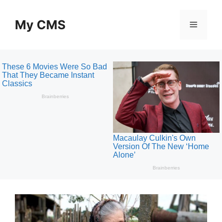
Skip
to
My CMS
Menu
content