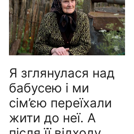
Я зглянулася над
бабусею і ми
сім’єю переїхали
жити до неї. А
після її відходу