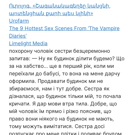
Ուրոլոգ. «Շագանակագեղձը կանցնի,
պոտենցիան քարի պես կլինի»
Urofarm
The 9 Hottest Sex Scenes From ‘The Vampire
Diaries’
Limelight Media
похорону чоловік сестри безцеремонно
запитав: — Ну як будинок ділити будемо? Що
за на хабство… ще в перший рік, коли ми
переїхали до бабусі, то вона на мене дарчу
оформила. Продавати будинок ми не
збираємося, нам і тут добре. Сестра як
дізналася, що будинок тільки мій, то почала
кричати. Я дар мови втра тила. Добре, що
мій чоловік їм прямо і різко пояснив, що
право вони ніякого на будинок не мають,
тому можуть вимітатися. Сестра досі
розпускає про мене плітки і поливає брудом