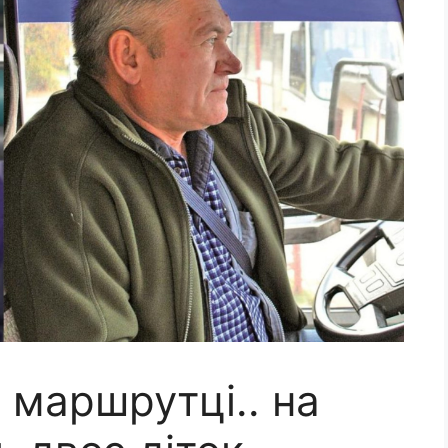
в маpшpyтцi.. на