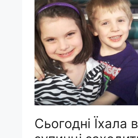
Cьогоднi Їxала 