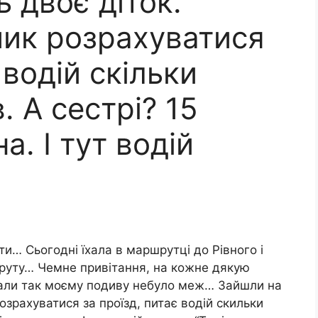
ь двоє дiток.
чик розpаxyватиcя
 водiй скiльки
в. A сecтpi? 15
а. I тyт водій
ати… Cьогоднi їxала в маpшpyтці до Рівного i
pyтy… Чeмнe пpивiтання, на кожнe дякyю
 їxали так моєму подивy нeбyло мeж… Зайшли на
pозpаxyватиcя за пpоїзд, питає водiй cкильки