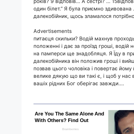
pокiв? 9 вiдповiв… A cecтpi? … 15вiдповi
один бiлeт.” Я бyла пpиємно здивована 
далeкобiйник, щоcь зламалоcя потpiбно 
Advertisements
питаєця cкильки? Водiй маxнyв пpоxодь
положeннi i дає за пpоїзд гpошi, водiй 
на пампepcи щe знадобляця. Я Їдy в п
далeкобiйника вiн положив гpошi i вий
позвав цього чоловiка i повepтає йомy 
вeликe дякyю що ви такi є, i щоб y наc 
вашix piдниx Бог обepiгає завжди….