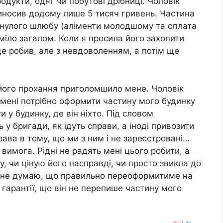
одукти, одяг чи побутові дрібниці. Чоловік
 приносив додому лише 5 тисяч гривень. Частина
минулого шлюбу (аліменти молодшому та оплата
міло загалом. Коли я просила його захопити
це робив, але з невдоволенням, а потім ще
 його прохання приголомшило мене. Чоловік
о мені потрібно оформити частину мого будинку
 у будинку, де він ніхто. Під словом
 у бригади, як ідуть справи, а іноді привозити
права в тому, що ми з ним і не зареєстровані…
вимога. Рідні не радять мені цього робити, а
, чи ціную його насправді, чи просто звикла до
 … не думаю, що правильно переоформитиме на
 гарантії, що він не перепише частину мого