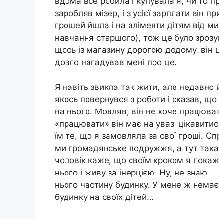
вдома все робила і купувала я, чи то пр
заробляв мізер, і з усієї зарплати він
грошей йшла і на аліменти дітям від 
навчання старшого), тож це було зрозу
щось із магазину дорогою додому, він 
довго нагадував мені про це.
Я навіть звикла так жити, але недавнє
якось повернувся з роботи і сказав, щ
на нього. Мовляв, він не хоче працювати
«працювати» він має на увазі цікавитись
їм те, що я замовляла за свої гроші. С
ми громадянське подружжя, а тут така 
чоловік каже, що своїм кроком я покажу
нього і живу за інерцією. Ну, не знаю
нього частину будинку. У мене ж немає
будинку на своїх дітей…