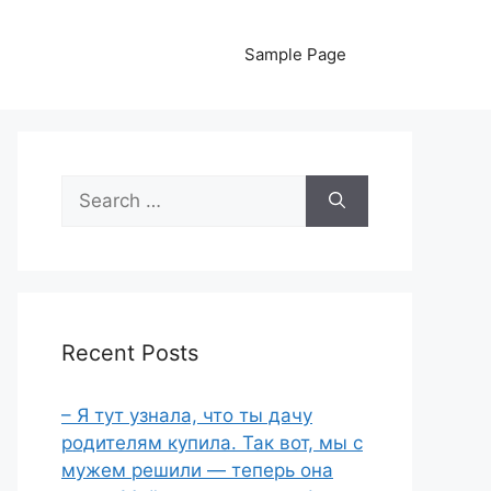
Sample Page
Search
for:
Recent Posts
– Я тут узнала, что ты дачу
родителям купила. Так вот, мы с
мужем решили — теперь она