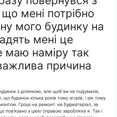
разу повернувся з
, що мені потрібно
ну мого будинку на
радять мені це
е маю наміру так
 важлива причина
будинок з ділянкою, але щоб ви не подумали,
 що будинок кілька років тому згорів, і рік тому
монтом. Гроші на ремонт: на будматеріал, за
що пов’язано з цією справою заробляла я. Так і