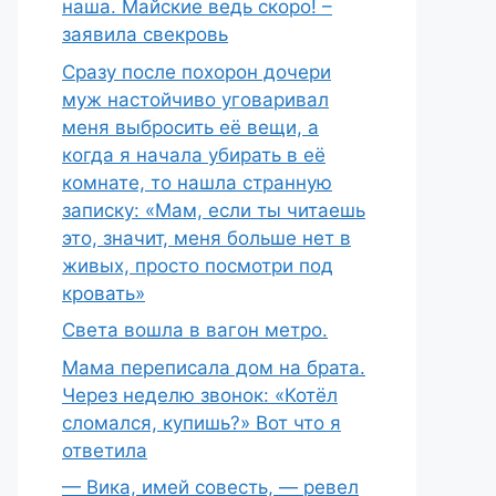
наша. Майские ведь скоро! –
заявила свекровь
Сразу после похорон дочери
муж настойчиво уговаривал
меня выбросить её вещи, а
когда я начала убирать в её
комнате, то нашла странную
записку: «Мам, если ты читаешь
это, значит, меня больше нет в
живых, просто посмотри под
кровать»
Света вошла в вагон метро.
Мама переписала дом на брата.
Через неделю звонок: «Котёл
сломался, купишь?» Вот что я
ответила
— Вика, имей совесть, — ревел