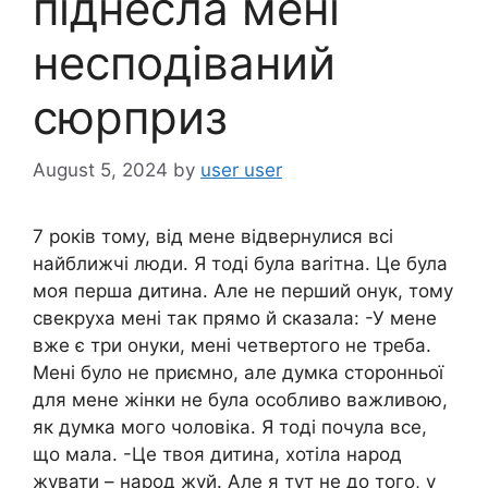
піднесла мені
несподіваний
сюрприз
August 5, 2024
by
user user
7 років тому, від мене відвернулися всі
найближчі люди. Я тоді була ваrітна. Це була
моя перша дитина. Але не перший онук, тому
свекруха мені так прямо й сказала: -У мене
вже є три онуки, мені четвертого не треба.
Мені було не приємно, але думка сторонньої
для мене жінки не була особливо важливою,
як думка мого чоловіка. Я тоді почула все,
що мала. -Це твоя дитина, хотіла народ
жувати – народ жуй. Але я тут не до того, у