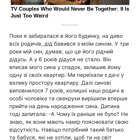
Поки я забиралася в його будинку, на диво
всіх родичів, дід бавився з моїм сином. У три
роки мій син, думав, що це його рідний
дідусь. А у 6 років дідуся не стало. Він
вписав мого сина у спадок, залишив йому
одну зі своїх квартир. Ми переїхали з дачі у
велику простору квартиру. Далі синові
виповнилося 7 років, колишні наші родичі в
особі чоловіка та свекрухи вирішили вперше
прийти на день народження сина. Дитина
тоді запитала: -А Чому їх раніше не було? Не
знаю, як вони мають намір пояснювати свою
відсутність. Навіщо потрібний такий батько
та бабуся, які не хотіли, щоб ти на світ