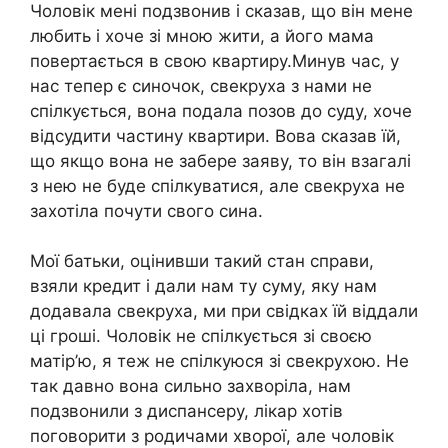
Чоловік мені подзвонив і сказав, що він мене
любить і хоче зі мною жити, а його мама
повертається в свою квартиру.Минув час, у
нас тепер є синочок, свекруха з нами не
спілкується, вона подала позов до суду, хоче
відсудити частину квартири. Вова сказав їй,
що якщо вона не забере заяву, то він взагалі
з нею не буде спілкуватися, але свекруха не
захотіла почути свого сина.
Мої батьки, оцінивши такий стан справи,
взяли кредит і дали нам ту суму, яку нам
додавала свекруха, ми при свідках їй віддали
ці гроші. Чоловік не спілкується зі своєю
матір’ю, я теж не спілкуюся зі свекрухою. Не
так давно вона сильно захворіла, нам
подзвонили з диспансеру, лікар хотів
поговорити з родичами хворої, але чоловік