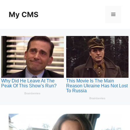
Skip
to
My CMS
Menu
content