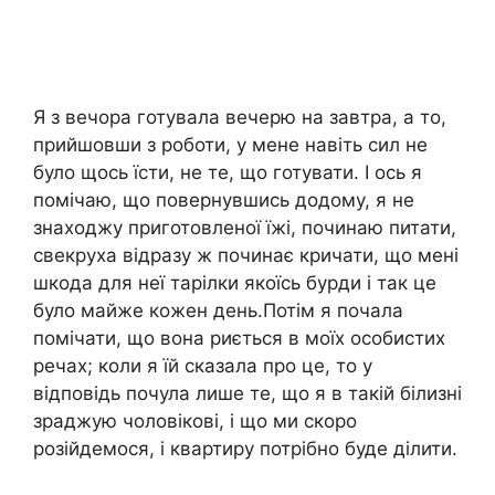
Я з вечора готувала вечерю на завтра, а то,
прийшовши з роботи, у мене навіть сил не
було щось їсти, не те, що готувати. І ось я
помічаю, що повернувшись додому, я не
знаходжу приготовленої їжі, починаю питати,
свекруха відразу ж починає кричати, що мені
шкода для неї тарілки якоїсь бурди і так це
було майже кожен день.Потім я почала
помічати, що вона риється в моїх особистих
речах; коли я їй сказала про це, то у
відповідь почула лише те, що я в такій білизні
зраджую чоловікові, і що ми скоро
розійдемося, і квартиру потрібно буде ділити.