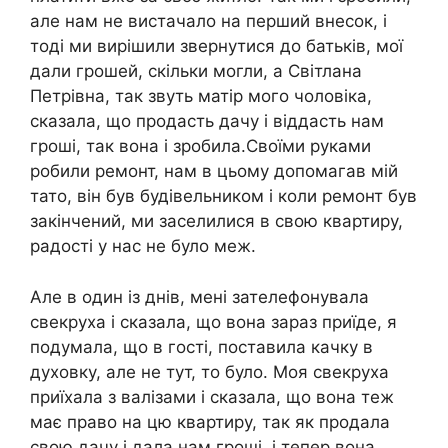
але нам не вистачало на перший внесок, і
тоді ми вирішили звернутися до батьків, мої
дали грошей, скільки могли, а Світлана
Петрівна, так звуть матір мого чоловіка,
сказала, що продасть дачу і віддасть нам
гроші, так вона і зробила.Своїми руками
робили ремонт, нам в цьому допомагав мій
тато, він був будівельником і коли ремонт був
закінчений, ми заселилися в свою квартиру,
радості у нас не було меж.
Але в один із днів, мені зателефонувала
свекруха і сказала, що вона зараз приїде, я
подумала, що в гості, поставила качку в
духовку, але не тут, то було. Моя свекруха
приїхала з валізами і сказала, що вона теж
має право на цю квартиру, так як продала
свою дачу і дала нам гроші, і тепер вона