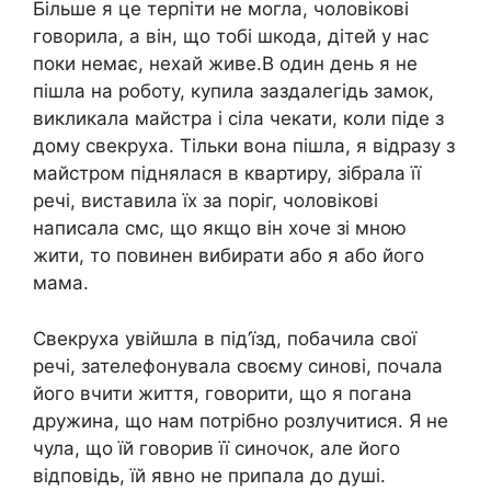
Більше я це терпіти не могла, чоловікові
говорила, а він, що тобі шкода, дітей у нас
поки немає, нехай живе.В один день я не
пішла на роботу, купила заздалегідь замок,
викликала майстра і сіла чекати, коли піде з
дому свекруха. Тільки вона пішла, я відразу з
майстром піднялася в квартиру, зібрала її
речі, виставила їх за поріг, чоловікові
написала смс, що якщо він хоче зі мною
жити, то повинен вибирати або я або його
мама.
Свекруха увійшла в під’їзд, побачила свої
речі, зателефонувала своєму синові, почала
його вчити життя, говорити, що я погана
дружина, що нам потрібно розлучитися. Я не
чула, що їй говорив її синочок, але його
відповідь, їй явно не припала до душі.