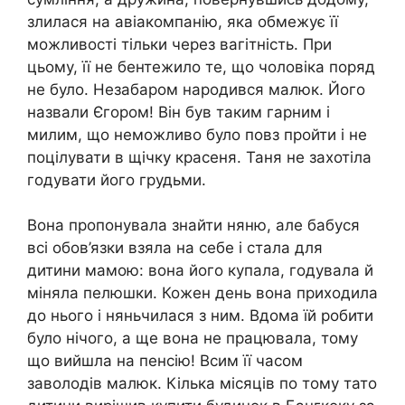
злилася на авіакомпанію, яка обмежує її
можливості тільки через вагітність. При
цьому, її не бентежило те, що чоловіка поряд
не було. Незабаром народився малюк. Його
назвали Єгором! Він був таким гарним і
милим, що неможливо було повз пройти і не
поцілувати в щічку красеня. Таня не захотіла
годувати його грудьми.
Вона пропонувала знайти няню, але бабуся
всі обов’язки взяла на себе і стала для
дитини мамою: вона його купала, годувала й
міняла пелюшки. Кожен день вона приходила
до нього і няньчилася з ним. Вдома їй робити
було нічого, а ще вона не працювала, тому
що вийшла на пенсію! Всим її часом
заволодів малюк. Кілька місяців по тому тато