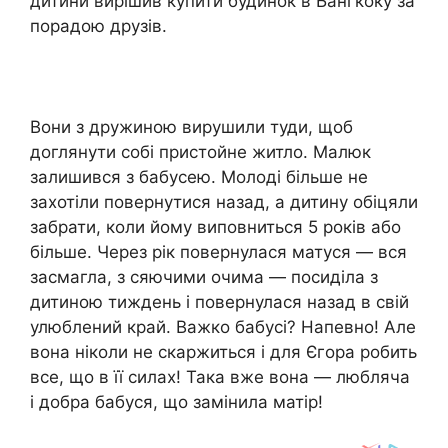
дитини вирішив купити будинок в Бангкоку за
порадою друзів.
Вони з дружиною вирушили туди, щоб
доглянути собі пристойне житло. Малюк
залишився з бабусею. Молоді більше не
захотіли повернутися назад, а дитину обіцяли
забрати, коли йому виповниться 5 років або
більше. Через рік повернулася матуся — вся
засмагла, з сяючими очима — посиділа з
дитиною тиждень і повернулася назад в свій
улюблений край. Важко бабусі? Напевно! Але
вона ніколи не скаржиться і для Єгора робить
все, що в її силах! Така вже вона — любляча
і добра бабуся, що замінила матір!