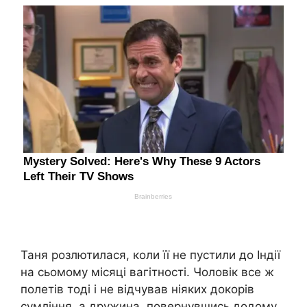
Таня розлютилася, коли її не пустили до Індії
на сьомому місяці вагітності. Чоловік все ж
полетів тоді і не відчував ніяких докорів
сумління, а дружина, повернувшись додому,