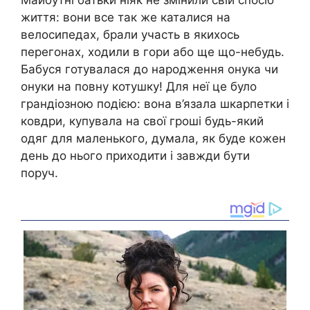
Майбутні батьки ніяк не змінили свій спосіб
життя: вони все так же каталися на
велосипедах, брали участь в якихось
перегонах, ходили в гори або ще що-небудь.
Бабуся готувалася до народження онука чи
онуки на повну котушку! Для неї це було
грандіозною подією: вона в’язала шкарпетки і
ковдри, купувала на свої гроші будь-який
одяг для маленького, думала, як буде кожен
день до нього приходити і завжди бути
поруч.