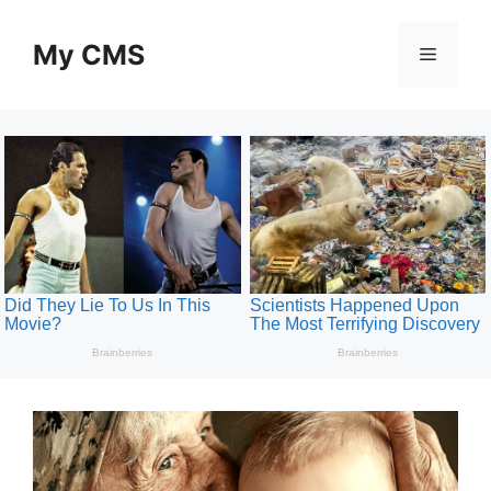
Skip
to
My CMS
Menu
content