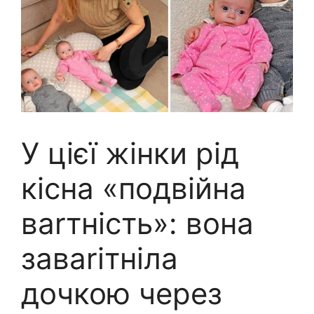
У цієї жінки рід
кісна «подвійна
ваrтність»: вона
заваrітніла
дочкою через