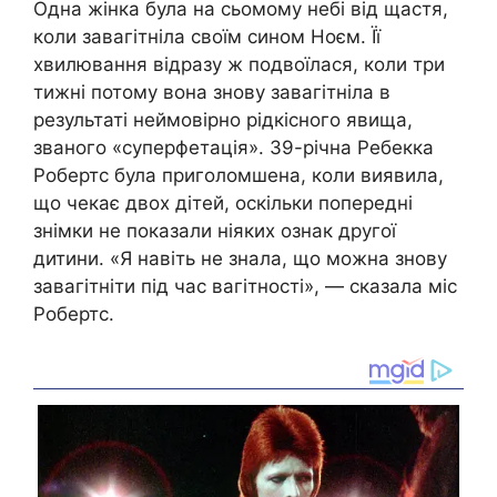
Одна жінка була на сьомому небі від щастя,
коли завагітніла своїм сином Ноєм. Її
хвилювання відразу ж подвоїлася, коли три
тижні потому вона знову завагітніла в
результаті неймовірно рідкісного явища,
званого «суперфетація». 39-річна Ребекка
Робертс була приголомшена, коли виявила,
що чекає двох дітей, оскільки попередні
знімки не показали ніяких ознак другої
дитини. «Я навіть не знала, що можна знову
завагітніти під час вагітності», — сказала міс
Робертс.