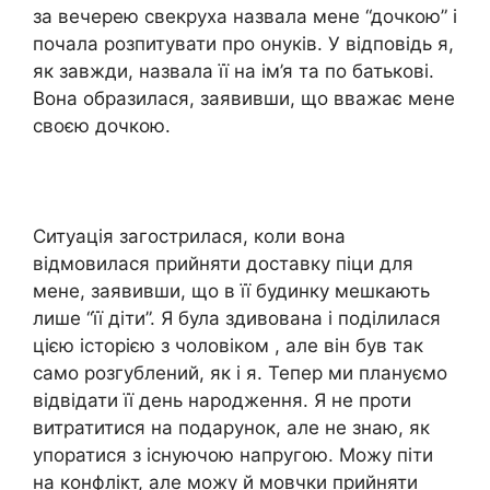
за вечерею свекруха назвала мене “дочкою” і
почала розпитувати про онуків. У відповідь я,
як завжди, назвала її на ім’я та по батькові.
Вона образилася, заявивши, що вважає мене
своєю дочкою.
Ситуація загострилася, коли вона
відмовилася прийняти доставку піци для
мене, заявивши, що в її будинку мешкають
лише “її діти”. Я була здивована і поділилася
цією історією з чоловіком , але він був так
само розгублений, як і я. Тепер ми плануємо
відвідати її день народження. Я не проти
витратитися на подарунок, але не знаю, як
упоратися з існуючою напругою. Можу піти
на конфлікт, але можу й мовчки прийняти