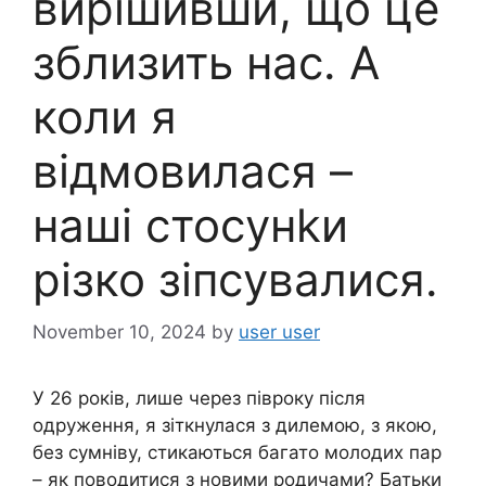
вирішивши, що це
зблизить нас. А
коли я
відмовилася –
наші стосунkи
різко зіпсувалися.
November 10, 2024
by
user user
У 26 років, лише через півроку після
одруження, я зіткнулася з дилемою, з якою,
без сумніву, стикаються багато молодих пар
– як поводитися з новими родичами? Батьки