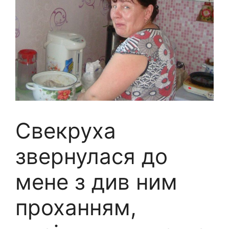
Свекруха
звернулася до
мене з див ним
проханням,