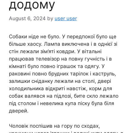
додому
August 6, 2024
by
user user
Собаки ніде не було. У передпокої було ще
більше хаосу. Лампа виключена і в однієї зі
стін лежали зім’яті ковдри. У вітальні
працював телевізор на повну гучність і в
кімнаті було повно іграшок та одягу. У
раковині повно брудних тарілок і каструль,
залишки сніданку лежали на столі, двері
холодильника відкриті навстіж, корм для
собак валявся на підлозі, бите скло лежало
під столом і невелика купа піску була біля
дверей.
Чоловік поспішив на гору по сходах,