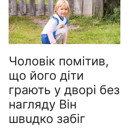
Чоловік помітив,
що його діти
грають у дворі без
нагляду Він
швuдко забіг