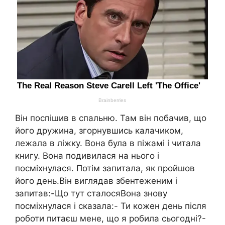
Він поспішив в спальню. Там він побачив, що
його дружина, згорнувшись калачиком,
лежала в ліжку. Вона була в піжамі і читала
книгу. Вона подивилася на нього і
посміхнулася. Потім запитала, як пройшов
його день.Він виглядав збентеженим і
запитав:-Що тут сталосяВона знову
посміхнулася і сказала:- Ти кожен день після
роботи питаєш мене, що я робила сьогодні?-