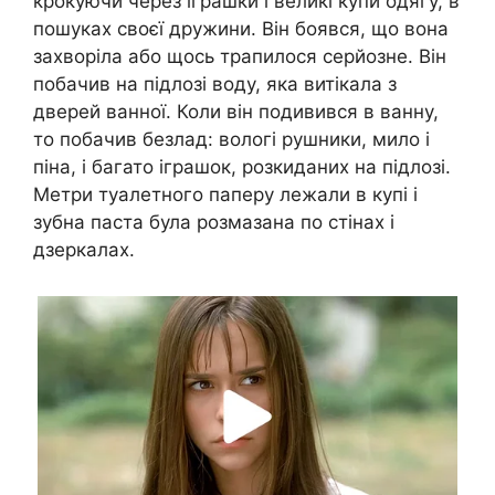
крокуючи через іграшки і великі купи одягу, в
пошуках своєї дружини. Він боявся, що вона
захворіла або щось трапилося серйозне. Він
побачив на підлозі воду, яка витікала з
дверей ванної. Коли він подивився в ванну,
то побачив безлад: вологі рушники, мило і
піна, і багато іграшок, розкиданих на підлозі.
Метри туалетного паперу лежали в купі і
зубна паста була розмазана по стінах і
дзеркалах.