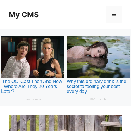
Skip
to
My CMS
Menu
content