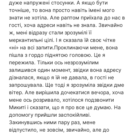
дуже напружені стосунки. А якщо бути
точніше, то вона просто навіть імені мого
знати не хотіла. Але раптом приїхала до нас в
гості, хоча адреси навіть не знала. Звичайно
ж, мені відразу стали зрозумілі її
меркантильні цілі. І я сказала їй своє чітке
«ні» на всі запити.Проклинаючи мене, вона
пішла з гордо піднятою головою. Це я
пережила. Тільки ось незрозумілим
залишився один момент, звідки вона адресу
дізналася, якщо я їй не давала, в гості не
запрошувала. Ще тоді я зрозуміла звідки дме
вітер. Але вирішила дочекатися вечора, хоча
мене ось розривало, хотілося подзвонити
Микиті і сказати, що я про все це думаю. На
допомогу прийшли заспокійливі.
Закинувшись ними пару раз, мене
відпустило, не зовсім, звичайно, але до