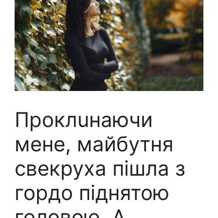
Проклuнаючи
мене, майбутня
свекруха пішла з
гордо піднятою
головою. А