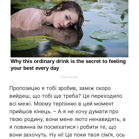
Пропозицію я тобі зробив, заміж скоро
вийдеш, що тобі ще треба? Це переходило
всі межі. Моєму терпінню в цей момент
прийшов кінець. – А я не хочу думати про
твою родину, вони мене люто ненавидять, а
я повинна їм посміхатися і робити те, що
вони захочуть. Ну ні! Це поки твоя сім’я, ось