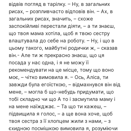
відвів погляд в тарілку. – Ну, в загальних
рисах, – розпливчасто відповів він. – Ах, в
загальних рисах, значить, – схоже
заспокійливі перестали діяти, – а ти знаєш,
що твоя мама хотіла, щоб я твою сестру
влаштувала до себе на роботу. – Ну, і що в
цьому такого, майбутні родички ж, – сказав
він.- Але ти ж прекрасно знаєш, що ця
посада у нас одна, і я не можу її
рекомендувати на це місце, тому що воно
моє, – чітко вимовила я. – Ось, Аліса, ти
завжди була егоїсткою, – відмахнувся він від
мене, – могла б що-небудь придумати, що
тобі складно чи що А то і засмутила маму і
на мене наїжджає. – Та що ти кажеш, –
підвищила я голос, – а ще вона хоче, щоб
твоя сестра з її хлопцем жили з нами, – з
єхидною посмішкою вимовила я, розуміючи