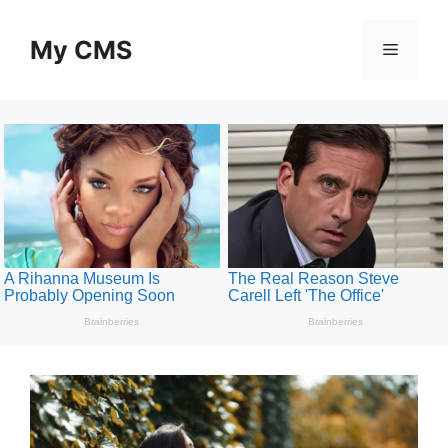
Skip
to
My CMS
Menu
content