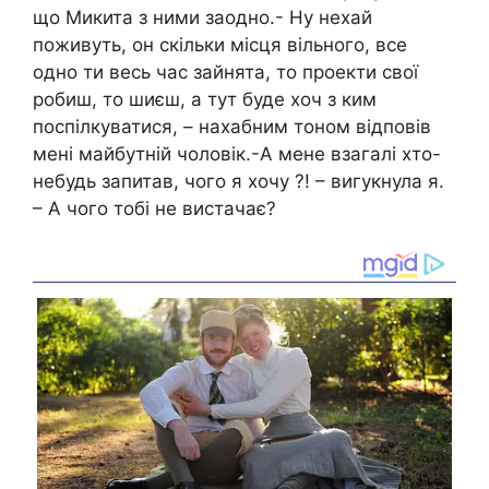
що Микита з ними заодно.- Ну нехай
поживуть, он скільки місця вільного, все
одно ти весь час зайнята, то проекти свої
робиш, то шиєш, а тут буде хоч з ким
поспілкуватися, – нахабним тоном відповів
мені майбутній чоловік.-А мене взагалі хто-
небудь запитав, чого я хочу ?! – вигукнула я.
– А чого тобі не вистачає?