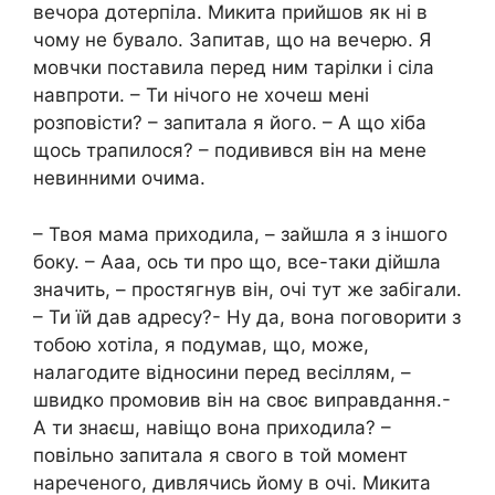
вечора дотерпіла. Микита прийшов як ні в
чому не бувало. Запитав, що на вечерю. Я
мовчки поставила перед ним тарілки і сіла
навпроти. – Ти нічого не хочеш мені
розповісти? – запитала я його. – А що хіба
щось трапилося? – подивився він на мене
невинними очима.
– Твоя мама приходила, – зайшла я з іншого
боку. – Ааа, ось ти про що, все-таки дійшла
значить, – простягнув він, очі тут же забігали.
– Ти їй дав адресу?- Ну да, вона поговорити з
тобою хотіла, я подумав, що, може,
налагодите відносини перед весіллям, –
швидко промовив він на своє виправдання.-
А ти знаєш, навіщо вона приходила? –
повільно запитала я свого в той момент
нареченого, дивлячись йому в очі. Микита