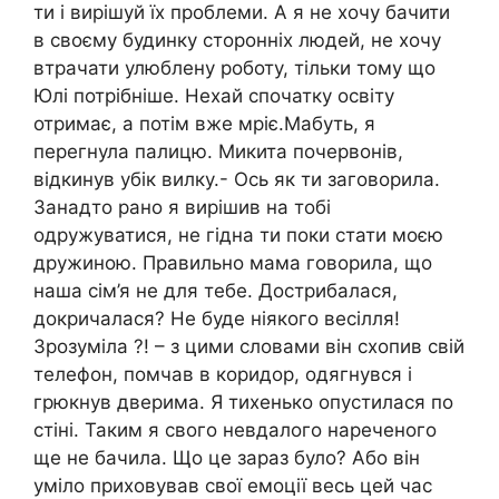
ти і вирішуй їх проблеми. А я не хочу бачити
в своєму будинку сторонніх людей, не хочу
втрачати улюблену роботу, тільки тому що
Юлі потрібніше. Нехай спочатку освіту
отримає, а потім вже мріє.Мабуть, я
перегнула палицю. Микита почервонів,
відкинув убік вилку.- Ось як ти заговорила.
Занадто рано я вирішив на тобі
одружуватися, не гідна ти поки стати моєю
дружиною. Правильно мама говорила, що
наша сім’я не для тебе. Дострибалася,
докричалася? Не буде ніякого весілля!
Зрозуміла ?! – з цими словами він схопив свій
телефон, помчав в коридор, одягнувся і
грюкнув дверима. Я тихенько опустилася по
стіні. Таким я свого невдалого нареченого
ще не бачила. Що це зараз було? Або він
уміло приховував свої емоції весь цей час