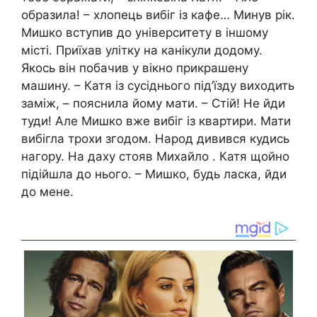
образила! – хлопець вибіг із кафе… Минув рік.
Мишко вступив до університету в іншому
місті. Приїхав улітку на канікули додому.
Якось він побачив у вікно прикрашену
машину. – Катя із сусіднього під’їзду виходить
заміж, – пояснила йому мати. – Стій! Не йди
туди! Але Мишко вже вибіг із квартири. Мати
вибігла трохи згодом. Народ дивився кудись
нагору. На даху стояв Михайло . Катя щойно
підійшла до нього. – Мишко, будь ласка, йди
до мене.