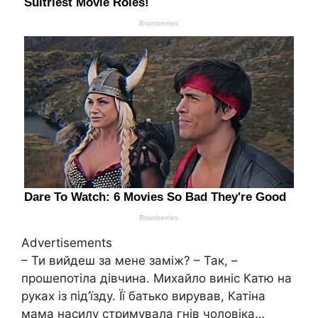
Advertisements
– Ти вийдеш за мене заміж? – Так, –
прошепотіла дівчина. Михайло виніс Катю на
руках із під’їзду. Її батько вирував, Катіна
мама насилу стримувала гнів чоловіка…