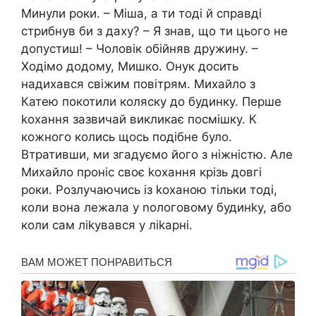
Минули роки. – Міша, а ти тоді й справді
стрибнув би з даху? – Я знав, що ти цього не
допустиш! – Чоловік обійняв дружину. –
Ходімо додому, Мишко. Онук досить
надихався свіжим повітрям. Михайло з
Катею покотили коляску до будинку. Перше
kохання зазвичай викликає посмішку. К
кожного колись щось подібне було.
Втративши, ми згадуємо його з ніжністю. Але
Михайло проніс своє kохання крізь довгі
роки. Розлучаючись із kоханою тільки тоді,
коли вона лежала у nологовому будинkу, або
коли сам ліkувався у ліkарні.