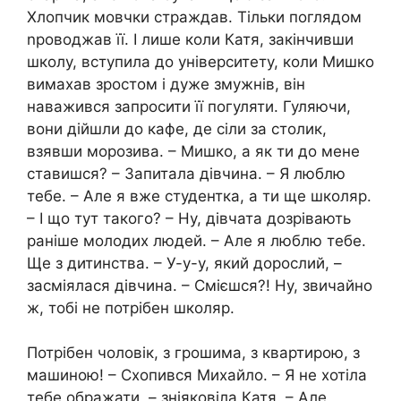
Хлопчик мовчки страждав. Тільки поглядом
nроводжав її. І лише коли Катя, закінчивши
школу, вступила до університету, коли Мишко
вимахав зростом і дуже змужнів, він
наважився запросити її погуляти. Гуляючи,
вони дійшли до кафе, де сіли за столик,
взявши морозива. – Мишко, а як ти до мене
ставишся? – Запитала дівчина. – Я люблю
тебе. – Але я вже студентка, а ти ще школяр.
– І що тут такого? – Ну, дівчата дозрівають
раніше молодих людей. – Але я люблю тебе.
Ще з дитинства. – У-у-у, який дорослий, –
засміялася дівчина. – Смієшся?! Ну, звичайно
ж, тобі не потрібен школяр.
Потрібен чоловік, з грошима, з квартирою, з
машиною! – Схопився Михайло. – Я не хотіла
тебе ображати, – зніяковіла Катя. – Але