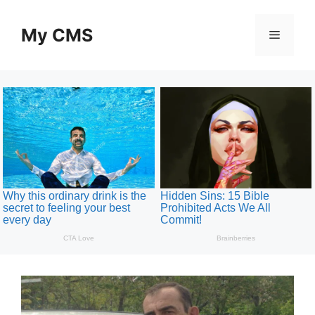
Skip
to
My CMS
Menu
content