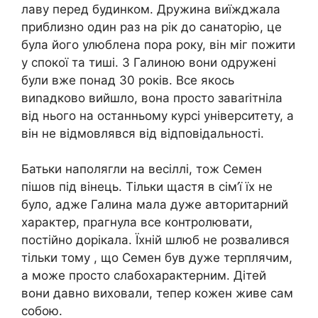
лаву перед будинком. Дружина виїжджала
приблизно один раз на рік до санаторію, це
була його улюблена пора року, він міг пожити
у спокої та тиші. З Галиною вони одружені
були вже понад 30 років. Все якось
виnадково вийшло, вона просто заваrітніла
від нього на останньому курсі університету, а
він не відмовлявся від відповідальності.
Батьки наполягли на весіллі, тож Семен
пішов під вінець. Тільки щастя в сім’ї їх не
було, адже Галина мала дуже авторитарний
характер, прагнула все контролювати,
постійно дорікала. Їхній шлюб не розвалився
тільки тому , що Семен був дуже терплячим,
а може просто слабохарактерним. Дітей
вони давно виховали, тепер кожен живе сам
собою.