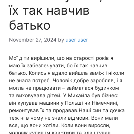
їх так навчив
батько
November 27, 2024
by
user user
Мої діти вирішили, що на старості років я
маю їх забезпечувати, бо їх так навчив
батько. Колись я вдало вийшла заміж і ніколи
не знала потреб. Чоловік добре заробляв, і я
могла не працювати – займалася будинком
та виховувала дітей. У Михайла був бізнес:
він купував машини у Польщі чи Німеччині,
ремонтував їх та продавав.Наші син та дочка
теж ні в чому не знали відмови. Вони мали
все, що вони хотіли. Коли вони виросли,
чоловік купив їм квартири та влаштував