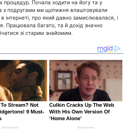
 процедур. Почала ходити на йогу та у
 а з подругами ми щотижня влаштовували
в інтернеті, про який давно замислювалася, і
я. Працювала багато, та й дохід значно
ічатися зі старим знайомим.