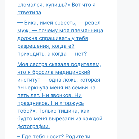
сломался, купишь?» Вот что я
ответила
— Вика, имей совесть, — ревел
муж, — почему моя племянница
должна спрашивать у тебя
разрешения, когда ей
приходить, а когда — нет?
Моя сестра сказала родителям,
что я бросила медицинский
институт — одна ложь, которая
вычеркнула меня из семьи на
пять лет. Ни звонков. Ни
праздников. Ни «горжусь
тобой». Только тишина, как
будто меня вырезали из каждой
фотографии.
– Где тебя носит? Родители