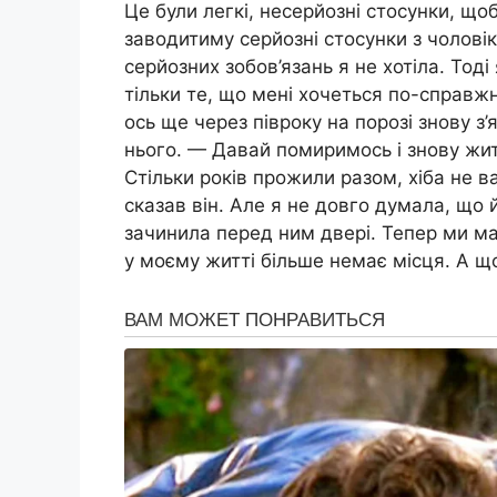
Це були легкі, несерйозні стосунки, що
заводитиму серйозні стосунки з чоловік
серйозних зобов’язань я не хотіла. Тод
тільки те, що мені хочеться по-справжн
ось ще через півроку на порозі знову з
нього. — Давай помиримось і знову жит
Стільки років прожили разом, хіба не в
сказав він. Але я не довго думала, що 
зачинила перед ним двері. Тепер ми ма
у моєму житті більше немає місця. А щ