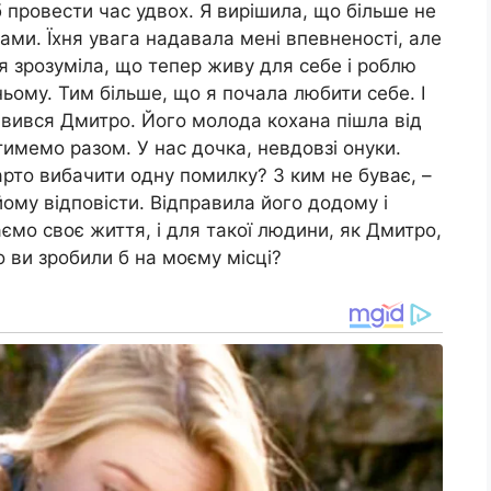
б провести час удвох. Я вирішила, що більше не
ами. Їхня увага надавала мені впевненості, але
і я зрозуміла, що тепер живу для себе і роблю
ьому. Тим більше, що я почала любити себе. І
’явився Дмитро. Його молода кохана пішла від
имемо разом. У нас дочка, невдовзі онуки.
арто вибачити одну помилку? З ким не буває, –
йому відповісти. Відправила його додому і
ємо своє життя, і для такої людини, як Дмитро,
о ви зробили б на моєму місці?