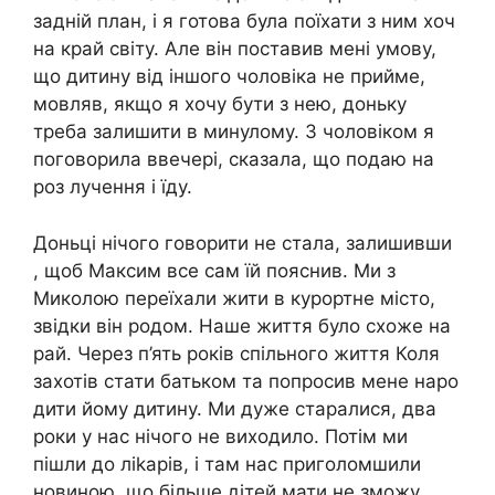
задній план, і я готова була поїхати з ним хоч
на край світу. Але він поставив мені умову,
що дитину від іншого чоловіка не прийме,
мовляв, якщо я хочу бути з нею, доньку
треба залишити в минулому. З чоловіком я
поговорила ввечері, сказала, що подаю на
роз лучення і їду.
Доньці нічого говорити не стала, залишивши
, щоб Максим все сам їй пояснив. Ми з
Миколою переїхали жити в курортне місто,
звідки він родом. Наше життя було схоже на
рай. Через п’ять років спільного життя Коля
захотів стати батьком та попросив мене наро
дити йому дитину. Ми дуже старалися, два
роки у нас нічого не виходило. Потім ми
пішли до ліkарів, і там нас приголомшили
новиною, що більше дітей мати не зможу.