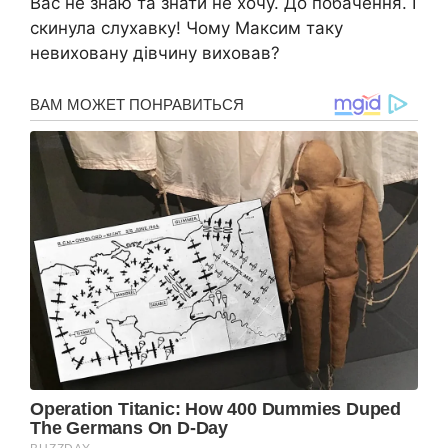
Вас не знаю та знати не хочу. До побачення. І
скинула слухавку! Чому Максим таку
невиховану дівчину виховав?