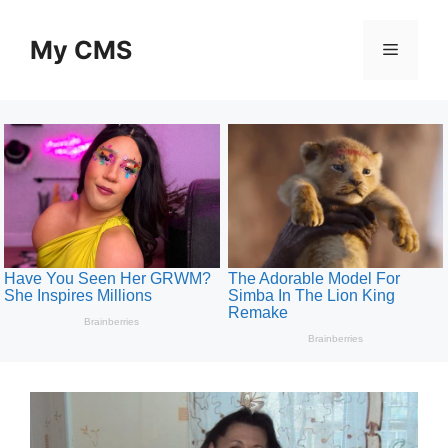
Skip
to
My CMS
Menu
content