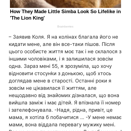
– Заявив Коля. Я на колінах благала його не
кидати мене, але він все-таки пішов. Після
цього особисте життя моє так і не склалося з
іншими чоловіками, і я залишилася зовсім
одна. Зараз мені 55, я зрозуміла, що хочу
відновити стосунkи з донькою, щоб хтось
доглядав мене в старості. Останні роки я
зовсім не цікавилася її життям, але
нещодавно від знайомих дізналася, що вона
вийшла заміж і має дітей. Я впізнала її номер
і зателефонувала. -Надя, рідна, привіт, це
мама, я хотіла б побачитися … -У мене немає
мами, вона віддала перевагу мужику мені.