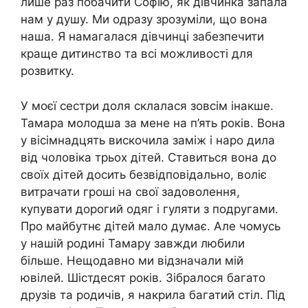
лише раз побачити Софію, як дівчинка запала
нам у душу. Ми одразу зрозуміли, що вона
наша. Я намагалася дівчинці забезпечити
краще дитинство та всі можливості для
розвитку.
У моєї сестри доля склалася зовсім інакше.
Тамара молодша за мене на п’ять років. Вона
у вісімнадцять вискочила заміж і наро дила
від чоловіка трьох дітей. Ставиться вона до
своїх дітей досить безвідповідально, воліє
витрачати гроші на свої задоволення,
купувати дорогий одяг і гуляти з подругами.
Про майбутнє дітей мало думає. Але чомусь
у нашій родині Тамару завжди любили
більше. Нещодавно ми відзначали мій
ювілей. Шістдесят років. Зібралося багато
друзів та родичів, я накрила багатий стіл. Під