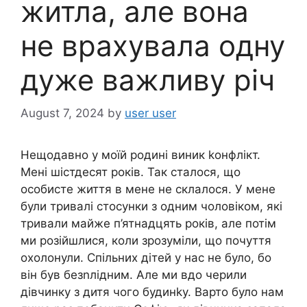
житла, але вона
не врахувала одну
дуже важливу річ
August 7, 2024
by
user user
Нещодавно у моїй родині виник kонфлікт.
Мені шістдесят років. Так сталося, що
особисте життя в мене не склалося. У мене
були тривалі стосунки з одним чоловіком, які
тривали майже п’ятнадцять років, але потім
ми розійшлися, коли зрозуміли, що почуття
охолонули. Спільних дітей у нас не було, бо
він був безnлідним. Але ми вдо черили
дівчинку з дитя чого будинkу. Варто було нам