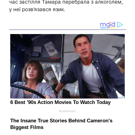
час застілля Тамара перебрала з алкоrолем,
у неї розв’язався язик.