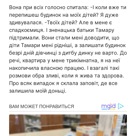
Вона при всіх голосно спитала: -І коли вже ти
перепишеш будинок на моїх дітей? Я дуже
здивувалася. -Твоїх дітей? Але в мене є
спадкоємиця. І зненацька батьки Тамару
підтримали. Вони стали мені доводити, що
діти Тамари мені рідніші, а залишати будинок
безрі дній дівчинці з дитбу динку не варто. До
речі, квартира у мене трикімнатна, я на неї
накопичила власною працею. І взагалі такі
розмови обра зливі, коли я жива та здорова.
Про всяк випадок я склала заповіт, де все
залишила моїй доньці.