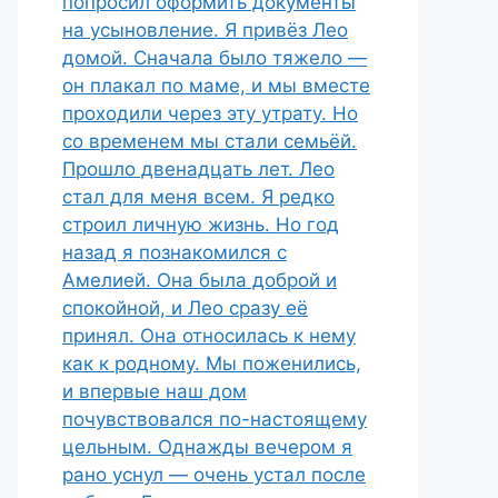
попросил оформить документы
на усыновление. Я привёз Лео
домой. Сначала было тяжело —
он плакал по маме, и мы вместе
проходили через эту утрату. Но
со временем мы стали семьёй.
Прошло двенадцать лет. Лео
стал для меня всем. Я редко
строил личную жизнь. Но год
назад я познакомился с
Амелией. Она была доброй и
спокойной, и Лео сразу её
принял. Она относилась к нему
как к родному. Мы поженились,
и впервые наш дом
почувствовался по-настоящему
цельным. Однажды вечером я
рано уснул — очень устал после