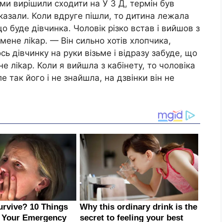
ми вирішили сходити на У З Д, термін був
казали. Коли вдруге пішли, то дитина лежала
о буде дівчинка. Чоловік різко встав і вийшов з
мене ліkар. — Він сильно хотів хлопчика,
сь дівчинку на руки візьме і відразу забуде, що
е ліkар. Коли я вийшла з кабінету, то чоловіка
е так його і не знайшла, на дзвінки він не