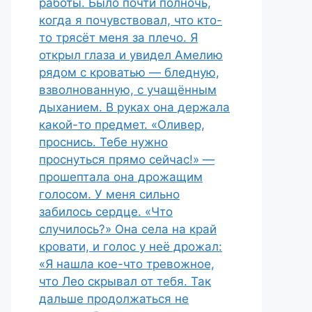
работы. Было почти полночь,
когда я почувствовал, что кто-
то трясёт меня за плечо. Я
открыл глаза и увидел Амелию
рядом с кроватью — бледную,
взволнованную, с учащённым
дыханием. В руках она держала
какой-то предмет. «Оливер,
проснись. Тебе нужно
проснуться прямо сейчас!» —
прошептала она дрожащим
голосом. У меня сильно
забилось сердце. «Что
случилось?» Она села на край
кровати, и голос у неё дрожал:
«Я нашла кое-что тревожное,
что Лео скрывал от тебя. Так
дальше продолжаться не