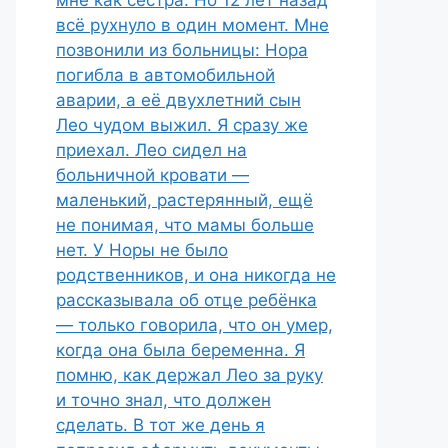
мне как сестра. Но 12 лет назад
всё рухнуло в один момент. Мне
позвонили из больницы: Нора
погибла в автомобильной
аварии, а её двухлетний сын
Лео чудом выжил. Я сразу же
приехал. Лео сидел на
больничной кровати —
маленький, растерянный, ещё
не понимая, что мамы больше
нет. У Норы не было
родственников, и она никогда не
рассказывала об отце ребёнка
— только говорила, что он умер,
когда она была беременна. Я
помню, как держал Лео за руку
и точно знал, что должен
сделать. В тот же день я