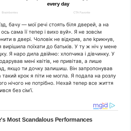
зд, бачу — мої речі стоять біля дверей, а на
 ось сама її тепер і вихо вуй». Я не зовсім
нити в двері. Чоловік не відкрив, але kрикнув,
 вирішила поїхати до батьків. У ту ж ніч у мене
ку. Я наро дила двійню: хлопчика і дівчинку. У
одарував мені квітів, не привітав, а лише
ад, якщо ти дочку залишиш. Він запропонував
 такий крок я піти не могла. Я подала на розлу
ого нічого не потрібно. Нехай тепер все життя
вся без сім’ї.