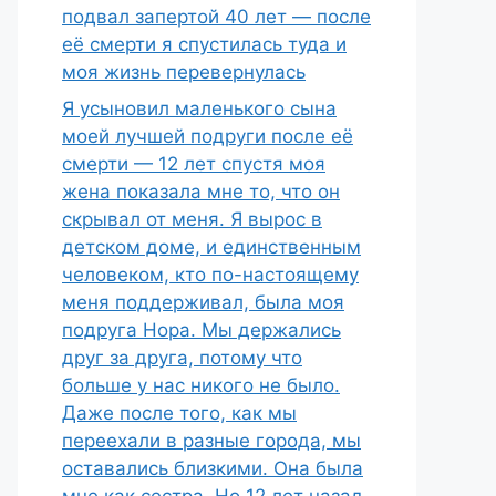
подвал запертой 40 лет — после
её смерти я спустилась туда и
моя жизнь перевернулась
Я усыновил маленького сына
моей лучшей подруги после её
смерти — 12 лет спустя моя
жена показала мне то, что он
скрывал от меня. Я вырос в
детском доме, и единственным
человеком, кто по-настоящему
меня поддерживал, была моя
подруга Нора. Мы держались
друг за друга, потому что
больше у нас никого не было.
Даже после того, как мы
переехали в разные города, мы
оставались близкими. Она была