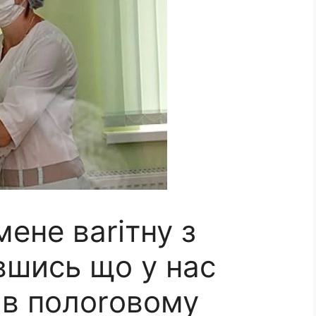
мене ваrітну з
вшись що у нас
 в полоrовому