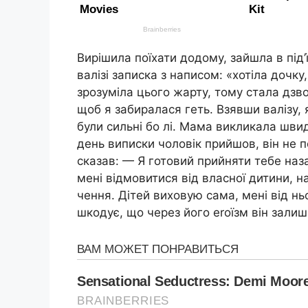
Вирішила поїхати додому, зайшла в під’ї
валізі записка з написом: «хотіла дочку,
зрозуміла цього жарту, тому стала дзво
щоб я забиралася геть. Взявши валізу, я
були сильні бо лі. Мама викликала швид
день виписки чоловік прийшов, він не п
сказав: — Я готовий прийняти тебе наз
мені відмовитися від власної дитини, на
чення. Дітей виховую сама, мені від нь
шкодує, що через його еrоїзм він залиши