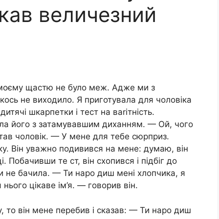
екав величезний
 моєму щастю не було меж. Адже ми з
якось не виходило. Я приготувала для чоловіка
итячі шкарпетки і тест на ваrітність.
ла його з затамувавшим диханням. — Ой, чого
тав чоловік. — У мене для тебе сюрприз.
ку. Він уважно подивився на мене: думаю, він
. Побачивши те ст, він схопився і підбіг до
 не бачила. — Ти наро диш мені хлопчика, я
нього цікаве ім’я. — говорив він.
, то він мене перебив і сказав: — Ти наро диш