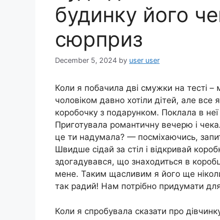
будинку його ч
сюрприз
December 5, 2024
by
user user
Коли я побачила дві смужки на тесті –
чоловіком давно хотіли дітей, але все 
коробочку з подарунком. Поклала в неї д
Приготувала романтичну вечерю і чека
це ти надумала? — посміхаючись, запи
Швидше сідай за стіл і відкривай короб
здогадувався, що знаходиться в коробці
мене. Таким щасливим я його ще ніколи
так радий! Нам потрібно придумати для 
Коли я спробувала сказати про дівчинку