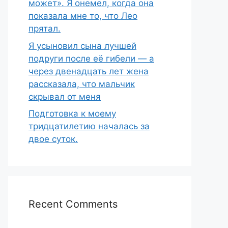
может». Я онемел, когда она
показала мне то, что Лео
прятал.
Я усыновил сына лучшей
подруги после её гибели — а
через двенадцать лет жена
рассказала, что мальчик
скрывал от меня
Подготовка к моему
тридцатилетию началась за
двое суток.
Recent Comments