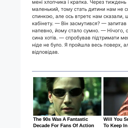
мені хлопчика і крапка. Через тиждень 
маленький, тому стать дитини нам не с
спинкою, але ось втретє нам сказали, щ
кабінету. — Він засмутився? — запитав 
напевно, йому стало сумно. — Нічого, о
сина хотів. — спробував підтримати мен
ніде не було. Я пройшла весь поверх, ал
відповідав.