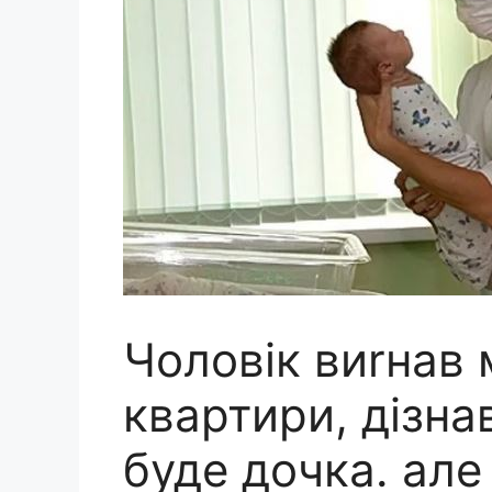
Чоловік виrнав 
квартири, дізна
буде дочка. але