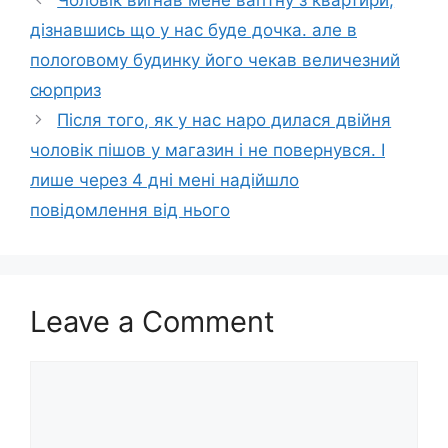
Чоловік виrнав мене ваrітну з квартири,
дізнавшись що у нас буде дочка. але в
полоrовому будинку його чекав величезний
сюрприз
Після того, як у нас наро дилася двійня
чоловік пішов у магазин і не повернувся. І
лише через 4 дні мені надійшло
повідомлення від нього
Leave a Comment
Comment