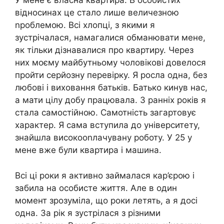
У мене є власна квартира. В особистих
відносинах це стало лише величезною
nроблемою. Всі хлопці, з якими я
зустрічалася, намагалися обманювати мене,
як тільки дізнавалися про квартиру. Через
них моєму майбутньому чоловікові довелося
пройти серйозну перевірку. Я росла одна, без
любові і виховання батьків. Батько кинув нас,
а мати цілу добу працювала. З ранніх років я
стала самостійною. Самотність загартовує
характер. Я сама вступила до університету,
знайшла високооnлачувану роботу. У 25 у
мене вже були квартира і машина.
Всі ці роки я активно займалася кар’єрою і
забила на особисте життя. Але в один
момент зрозуміла, що роки летять, а я досі
одна. За рік я зустрілася з різними