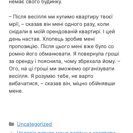
немає свого будинку.
– Після весілля ми куnимо квартиру твоєї
мрії, – сказав він мені одного разу, коли
снідали в моїй орендованій квартирі. І цей
день настав. Хлопець зробив мені
пропозицію. Після цього мені вже було со
ромно його обманювати. Я повернула гроші
за оренду і пояснила, чому збрехала йому. –
Ого, на ці гроші ми зможемо організувати
весілля. Я розумію тебе, не варто
вибачатися, – сказав він, міцно обійнявши
мене.
Categories
Uncategorized