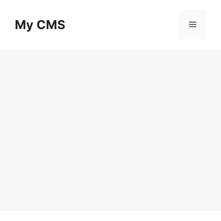
Skip
to
My CMS
Menu
content