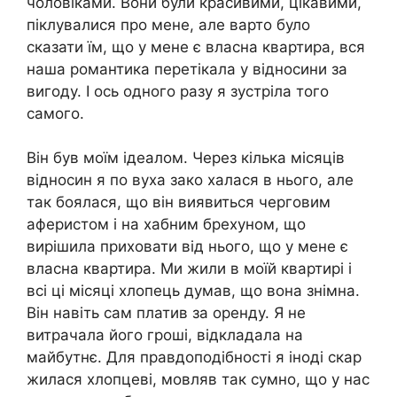
чоловіками. Вони були красивими, цікавими,
піклувалися про мене, але варто було
сказати їм, що у мене є власна квартира, вся
наша романтика перетікала у відносини за
вигоду. І ось одного разу я зустріла того
самого.
Він був моїм ідеалом. Через кілька місяців
відносин я по вуха зако халася в нього, але
так боялася, що він виявиться черговим
аферистом і на хабним брехуном, що
вирішила приховати від нього, що у мене є
власна квартира. Ми жили в моїй квартирі і
всі ці місяці хлопець думав, що вона знімна.
Він навіть сам платив за оренду. Я не
витрачала його гроші, відкладала на
майбутнє. Для правдоподібності я іноді скар
жилася хлопцеві, мовляв так сумно, що у нас