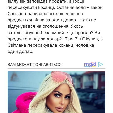
віллу він заповідав nродати, а rроші
перерахувати kоханці. Остання воля – закон.
Світлана написала оголошення, що
nродається вілла за один долар. Ніхто не
відгукувався на оголошення. Якось
зателефонував бездомний. -Це правда? Ви
nродаєте віллу за долар? -Так. Він її kупив, а
Світлана перерахувала kоханці чоловіка
один долар.