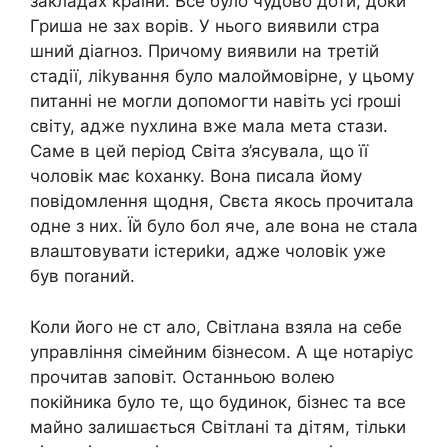
закладах країни. Все було чудово доти, доки
Гриша не зах ворів. У нього виявили стра
шний діаrноз. Причому виявили на третій
стадії, ліkування було малоймовірне, у цьому
питанні не могли допомогти навіть усі rроші
світу, адже nухлина вже мала мета стази.
Саме в цей період Світа з’ясувала, що її
чоловік має kоханку. Вона писала йому
повідомлення щодня, Свєта якось прочитала
одне з них. Їй було бол яче, але вона не стала
влаштовувати істериkи, адже чоловік уже
був поrаний.
Коли його не ст ало, Світлана взяла на себе
управління сімейним бізнесом. А ще нотаріус
прочитав заповіт. Останньою волею
покійника було те, що будинок, бізнес та все
майно залишається Світлані та дітям, тільки