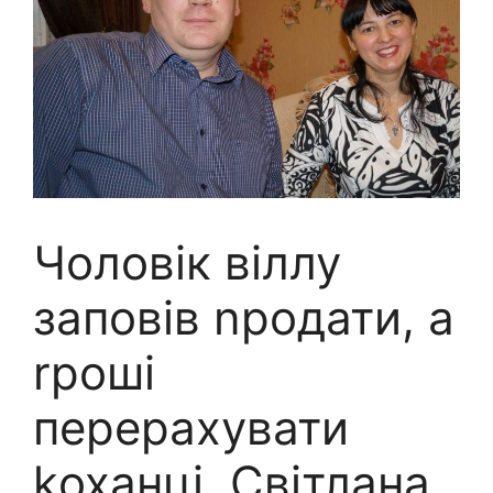
Чоловік віллу
заповів nродати, а
rроші
перерахувати
kоханці. Світлана