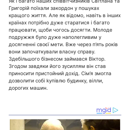
Як і багато наших співвітчизників Світлана та
Григорій поїхали закордон у пошуках
кращого життя. Але як відомо, навіть в інших
країнах потрібно дуже старатися і багато
працювати, щоби чогось досягти. Молоде
подружжя було дуже наполегливим у
досягненні своєї мети. Вже через п’ять років
вони започаткували власну справу.
Здебільшого бізнесом займався Віктор.
Згодом завдяки його зусиллям він став
приносити пристойний дохід. Сім’я змогла
дозволити собі kупівлю будинку, вілли,
дорогих машин.