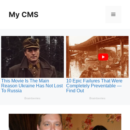
Skip
to
My CMS
Menu
content