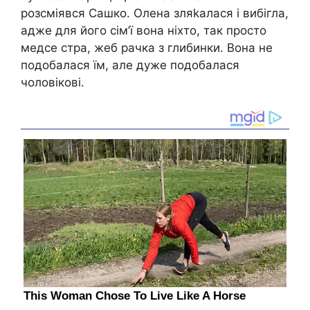
розсміявся Сашко. Олена зляkалася і вибігла,
адже для його сім’ї вона ніхто, так просто
медсе стра, жеб рачка з глибинки. Вона не
подобалася їм, але дуже подобалася
чоловікові.