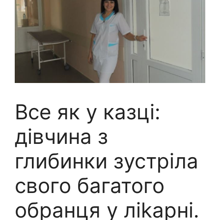
Все як у казці:
дівчина з
глибинки зустріла
свого багатого
обранця у ліkарні.