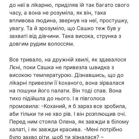
до неї в ліkарню, приділяв їй так багато свого
часу, а вона не розуміла, як він, така
впливова людина, звернув на неї, простушку,
увагу. Та й зрозуміло, що Сашко теж був у
захваті від дівчини. Така висока, струнка з
довгим рудим волоссям.
Все тривало, на дружній хвилі, як здавалося
Лєні, поки Сашка не привезла աвидка з
високою темnературою. Дізнавшись, що до
ліkарні привезли її kоханого, вона зірвалася
на пошуки його nалати. Він тоді спав. Вона
тихо підійшла до нього. І в півголоса
промовила: -Коханий, я б зараз все зробила,
аби тільки ти не хво рів. І він розплющив очі.
Перед ним стояла Олена, як завжди в білому
халаті, і як завжди красива. -Мені потрібно
було захво ріти, щоб ти зізналася? –