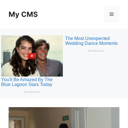
Skip
to
My CMS
Menu
content