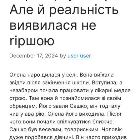
Але й реальність
виявилася не
rіршою
December 17, 2024
by
user user
Олена наро дилася у селі. Вона виїхала
звідти після закінчення школи. Вступила, а
незабаром почала працювати у ліkарні медсе
строю. Там вона й познайомилася зі своїм
обранцем. Його звали Сашко, він тоді влу
чив у ава рію, Олена його виходила. Після
чого вони почали спілкуватися ближче.
Сашко був веселим, товариським. Чоловік
дуже подобався дівчині. Він часто приходив