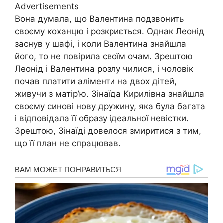
Advertisements
Вона думала, що Валентина подзвонить
своєму коханцю і розкриється. Однак Леонід
заснув у шафі, і коли Валентина знайшла
його, то не повірила своїм очам. Зрештою
Леонід і Валентина розлу чилися, і чоловік
почав платити аліменти на двох дітей,
живучи з матір’ю. Зінаїда Кирилівна знайшла
своєму синові нову дружину, яка була багата
і відповідала її образу ідеальної невістки.
Зрештою, Зінаїді довелося змиритися з тим,
що її план не спрацював.