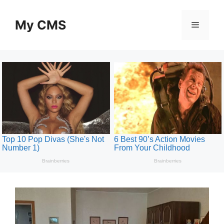
Skip
to
My CMS
Menu
content