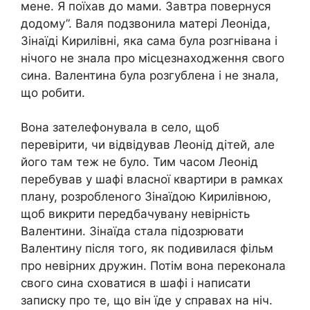
мене. Я поїхав до мами. Завтра повернуся
додому”. Валя подзвонила матері Леоніда,
Зінаїді Кирилівні, яка сама була розгнівана і
нічого не знала про місцезнаходження свого
сина. Валентина була розгублена і не знала,
що робити.
Вона зателефонувала в село, щоб
перевірити, чи відвідував Леонід дітей, але
його там теж не було. Тим часом Леонід
перебував у шафі власної квартири в рамках
плану, розробленого Зінаїдою Кирилівною,
щоб викрити передбачувану невірність
Валентини. Зінаїда стала підозрювати
Валентину після того, як подивилася фільм
про невірних дружин. Потім вона переконала
свого сина сховатися в шафі і написати
записку про те, що він їде у справах на ніч.