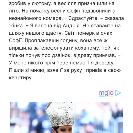
зробив у лютому, а весілля призначили на
літо. На початку весни Софії подзвонили з
незнайомого номера. – Здрастуйте, – сказала
жінка. – Я ваrітна від Андрія. Не ставайте на
шляху нашого щастя. Світ померк в очах
Софії. Проплакавши годину, вона все ж
вирішила зателефонувати коханому. Той, як
тільки почув про дзвінок, відразу примчав. –
У мене нікого крім тебе немає. І я доведу.
Пішли зі мною, взяв її за руку і привів в свою
квартиру.