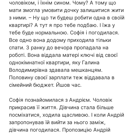
чоловіком, і їхнім сином. Чому? А тому що
мати змогла умовити дочку залишитися жити
з ними. – Ну що ти будеш робити одна в своїй
квартирі? А тут я про тебе подбаю. І їжа у
тебе буде нормальною. Софія і погодилася.
Все одно вона додому приходила тільки
спати. З ранку до вечора пропадала на
роботі. Вона віддала матері ключі від своєї
однокімнатної квартири, яку Галина
Володимирівна здавала мешканцям.
Половину своєї зарплати теж віддавала в
сімейний бюджет. Йшов час.
Софія познайомилася з Андрієм. Чоловік
прикрасив її життя. Дівчина стала більше
посміхатися, ходила щасливою. І коли Андрій
запропонував їй вийти за нього заміж,
дівчина погодилася. Пропозицію Андрій