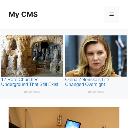
Skip
to
My CMS
Menu
content