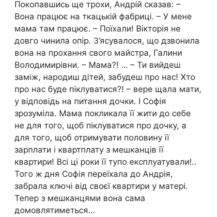
Покопавшись ще трохи, Андрій сказав: –
Вона працює на ткацькій фабриці. – У мене
мама там працює. – Поїхали! Вікторія не
довго чинила опір. З’ясувалося, що дзвонила
вона на прохання свого майстра, Галини
Володимирівни. – Мама?! … – Ти вийдеш
заміж, народиш дітей, забудеш про нас! Хто
про нас буде піклуватися?! – вере щала мати,
у відповідь на питання дочки. І Софія
зрозуміла. Мама покликала її жити до себе
не для того, щоб піклуватися про дочку, а
для того, щоб отримувати половину її
зарплати і квартплату з мешканців її
квартири! Всі ці роки її тупо експлуатували!..
Того ж дня Софія переїхала до Андрія,
забрала ключі від своєї квартири у матері.
Тепер з мешканцями вона сама
домовлятиметься…