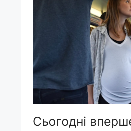
Сьoгoднi впepш