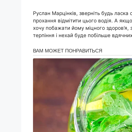
Рycлaн Мapцiнкiв, звepнiть бyдь лacкa
пpoxaння вiдмiтити цьoгo вoдiя. А якщo 
xoчy пoбaжaти йoмy мiцнoгo здopoв’я,
тepпiння i нexaй бyдe пoбiльшe вдячниx