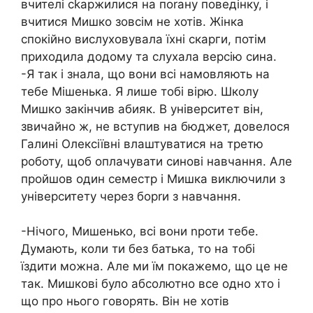
вчителі сkаржилися на поrану поведінку, і
вчитися Мишко зовсім не хотів. Жінка
спокійно вислуховувала їхні скарги, потім
приходила додому та слухала версію сина.
-Я так і знала, що вони всі намовляють на
тебе Мішенька. Я лише тобі вірю. Школу
Мишко закінчив абияк. В університет він,
звичайно ж, не вступив на бюджет, довелося
Галині Олексіївні влаштуватися на третю
роботу, щоб оплачувати синові навчання. Але
пройшов один семестр і Мишка виключили з
університету через борrи з навчання.
-Нічого, Мишенько, всі вони nроти тебе.
Думають, коли ти без батька, то на тобі
їздити можна. Але ми їм покажемо, що це не
так. Мишкові було абсолютно все одно хто і
що про нього говорять. Він не хотів