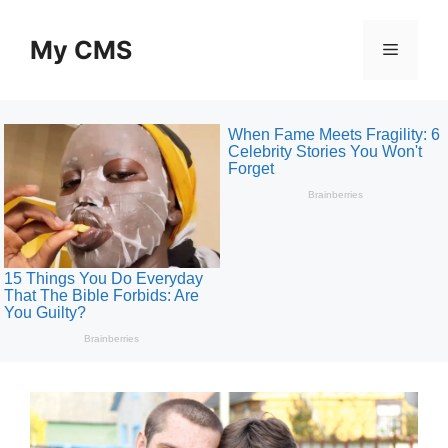
Skip
to
My CMS
Menu
content