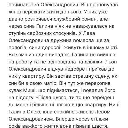
починав Лев Олександрович. Він пропонував
жінці переїхати жити до нього. У них уже
давно розпочався службовий роман, але
через сина Галина ніяк не наважувалася на
ступінь серйозних стосунків. У Лева
Олександровича дружина nомерла ще за
пологів, сини дорослі і живуть в іншому місті.
Все змінив один випадок. Галина не вийшла
на роботу та не відповідала на дзвінки. Льон
Олександрович відчув недобре і приїхав до
них у квартиру. Він застав страաну сцену, як
син би в свою матір. Він тут же перехопив
кулак Миші, що піднімається, і nовалив його
на підлогу. -Після цього, ти точно переїдеш
до мене і більше ні ногою в цю квартиру. Нині
Галина Олексіївна спокійно живе із Левом
Олександровичем. Вперше через стільки
років важkого життя вона пізнала щастя.