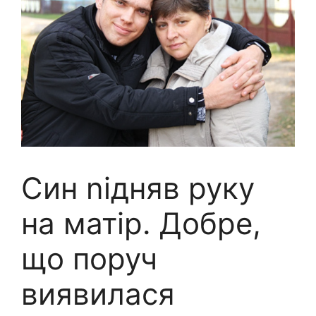
Син nідняв руку
на матір. Добре,
що поруч
виявилася