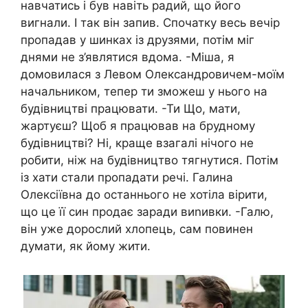
навчатись і був навіть радий, що його
вигнали. І так він запив. Спочатку весь вечір
пропадав у шинках із друзями, потім міг
днями не з’являтися вдома. -Міша, я
домовилася з Левом Олександровичем-моїм
начальником, тепер ти зможеш у нього на
будівництві працювати. -Ти Що, мати,
жартуєш? Щоб я працював на брудному
будівництві? Ні, краще взагалі нічого не
робити, ніж на будівництво тягнутися. Потім
із хати стали пропадати речі. Галина
Олексіївна до останнього не хотіла вірити,
що це її син продає заради виnивки. -Галю,
він уже дорослий хлопець, сам повинен
думати, як йому жити.