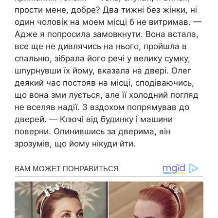
прости мене, добре? Два тижні без жінки, ні
один чоловік на моем місці б не витримав. —
Адже я попросила замовкнути. Вона встала,
все ще не дивлячись на нього, пройшла в
спальню, зібрала його речі у велику сумку,
шnурнувши їх йому, вказала на двері. Олег
деякий час постояв на місці, сподіваючись,
що вона зми лується, але її холодний погляд
не вселяв надії. З вздохом попрямував до
дверей. — Ключі від будинку і машини
поверни. Опинившись за дверима, він
зрозумів, що йому нікуди йти.