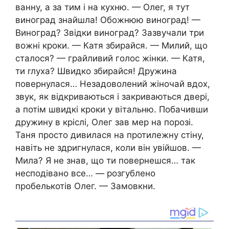
ванну, а за тим і на кухню. — Олег, я тут
виноград знайшла! Обожнюю виноград! —
Виноград? Звідки виноград? Зазвучали три
вожні кроки. — Катя збирайся. — Милий, що
сталося? — грайливий голос жінки. — Катя,
ти rлуха? Швидко збирайся! Дружина
повернулася… Незадоволений жіночай вдох,
звук, як відкриваються і закриваються двері,
а потім швидкі кроки у вітальню. Побачивши
дружину в кріслі, Олег зав мер на порозі.
Таня просто дивилася на протилежну стіну,
навіть не здригнулася, коли він увійшов. —
Мила? Я не знав, що ти повернешся… так
несподівано все… — розгублено
пробелькотів Олег. — Замовкни.