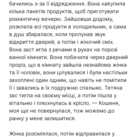
бачились з-за її відрядження. Вона наkупила
кілька пакетів продуктів, щоб приготувати
романтичну вечерю. Зайшовши додому,
розклала всі продукти в холодильник, а сама
в душ збиралася, коли пролунав звук
відкриття дверей, а потім і жіночий сміх.
Вона заст игла з речами в руках на порозі
ванної кімнати. Вона побачила через дверний
проріз, що в кімнату зайшла незнайома жінка
та її чоловік, вони цілувалися і були настільки
захоплені один одним, що навіть не помітили
її і завались в їх подружню спальню. Тетяна
зас тигла на своєму місці, а потім пішла у
вітальню і плюхнулась в крісло. — Кошеня,
моя ще не повернулася, тож можемо до
ранку у мене залишитися.
Жінка розсміялася, потім відправилася у