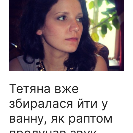
Тетяна вже
збиралася йти у
ванну, як раптом
пролунав звук