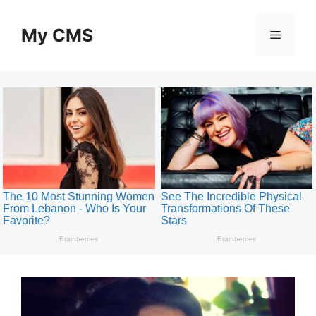
Skip
to
My CMS
Menu
content