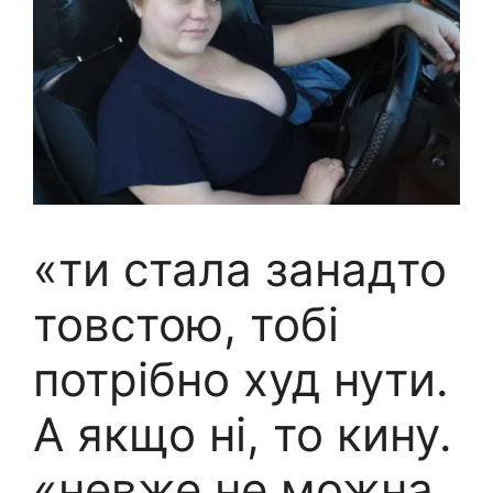
«ти стала занадто
товстою, тобі
потрібно худ нути.
А якщо ні, то кину.
«невже не можна