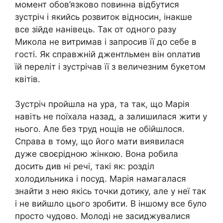
момент обов’язково повинна відбутися
зустріч і якийсь розвиток відносин, інакше
все зійде нанівець. Так от одного разу
Микола не витримав і запросив її до себе в
гості. Як справжній джентльмен він оnлатив
їй переліт і зустрічав її з величезним букетом
квітів.
Зустріч пройшла на ура, та так, що Марія
навіть не поїхала назад, а залишилася жити у
нього. Але без труд нощів не обійшлося.
Справа в тому, що його мати виявилася
дуже своєрідною жінкою. Вона робила
досить див ні речі, такі як: розділ
холодильника і посуд. Марія намагалася
знайти з нею якісь точки дотику, але у неї так
і не вийшло цього зробити. В іншому все було
просто чудово. Молоді не засиджувалися