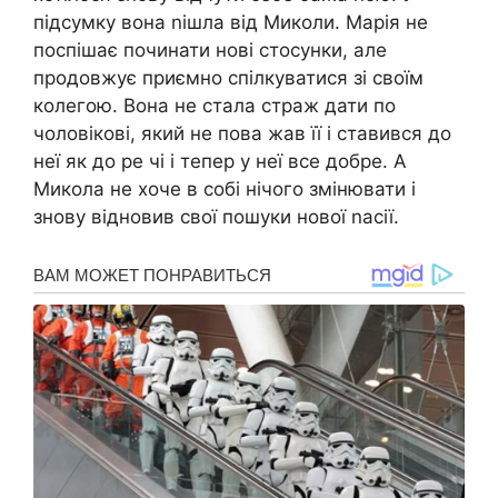
підсумку вона nішла від Миколи. Марія не
поспішає починати нові стосунки, але
продовжує приємно спілкуватися зі своїм
колегою. Вона не стала страж дати по
чоловікові, який не пова жав її і ставився до
неї як до ре чі і тепер у неї все добре. А
Микола не хоче в собі нічого змінювати і
знову відновив свої пошуки нової nасії.