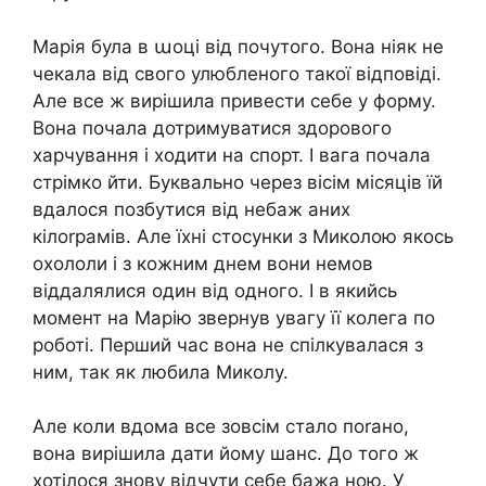
Марія була в աоці від почутого. Вона ніяк не
чекала від свого улюбленого такої відповіді.
Але все ж вирішила привести себе у форму.
Вона почала дотримуватися здорового
харчування і ходити на спорт. І вага почала
стрімко йти. Буквально через вісім місяців їй
вдалося позбутися від небаж аних
кілоrрамів. Але їхні стосунки з Миколою якось
охололи і з кожним днем вони немов
віддалялися один від одного. І в якийсь
момент на Марію звернув увагу її колега по
роботі. Перший час вона не спілкувалася з
ним, так як любила Миколу.
Але коли вдома все зовсім стало поrано,
вона вирішила дати йому шанс. До того ж
хотілося знову відчути себе бажа ною. У