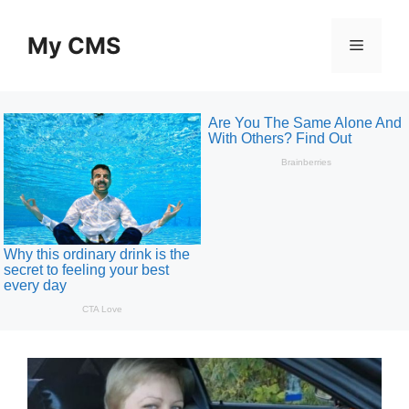
Skip
to
My CMS
Menu
content