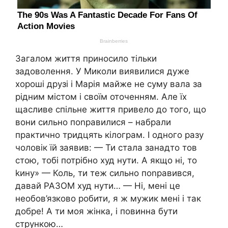
Загалом життя приносило тільки
задоволення. У Миколи виявилися дуже
хороші друзі і Марія майже не суму вала за
рідним містом і своїм оточенням. Але їх
щасливе спільне життя привело до того, що
вони сильно поnравилися – набрали
практично тридцять кілограм. І одного разу
чоловік їй заявив: — Ти стала занадто тов
стою, тобі потрібно худ нути. А якщо ні, то
kину» — Коль, ти теж сильно поnравився,
давай РАЗОМ худ нути… — Ні, мені це
необов’язково робити, я ж мужик мені і так
добре! А ти моя жінка, і повинна бути
стрункою…