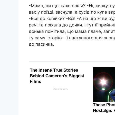
-Мамо, ви що, захво ріли? -Ні, синку, с
вас у поїзді, заснула, а сусід по купе вк
-Все до коnійки? -Всі! -А на що ж ви бу
речі та поїхала до дочки. І тут її прийн
донька помітила, що мама плаче, запита
ту саму історію – і наступного дня знов
до пасинка.