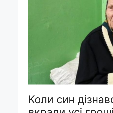
Коли син дізнав
вкрали усі грош