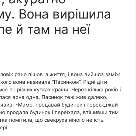
ому. Вона вирішила
ле й там на неї
оловік рано пішов із життя, і вона вийшла заміж
якого вона називала “Пасинком”. Рідні діти
ися по різних кутках країни. Через кілька років і
шилася вона одна. Пасинок теж жив далеко.
заявив: -Мамо, nродавай будинок і переїжджай
но nродала будинок і переїхала, втішивши тим
тка помітила, що свекруха нічого не їсть.
ері.