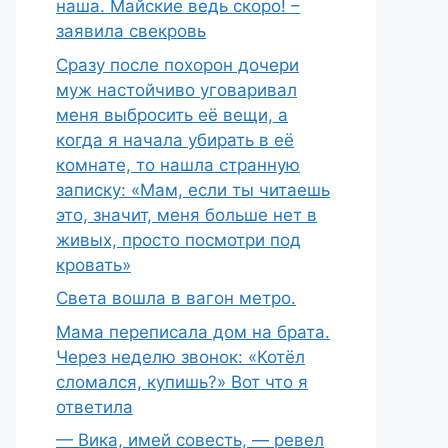
наша. Майские ведь скоро! –
заявила свекровь
Сразу после похорон дочери
муж настойчиво уговаривал
меня выбросить её вещи, а
когда я начала убирать в её
комнате, то нашла странную
записку: «Мам, если ты читаешь
это, значит, меня больше нет в
живых, просто посмотри под
кровать»
Света вошла в вагон метро.
Мама переписала дом на брата.
Через неделю звонок: «Котёл
сломался, купишь?» Вот что я
ответила
— Вика, имей совесть, — ревел