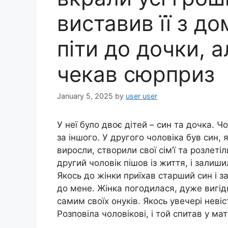
виставив її з д
піти до дочки, а
чекав сюрприз
January 5, 2025
by
user user
У неї було двоє дітей – син та дочка. Ч
за іншого. У другого чоловіка був син, 
виросли, створили свої сім’ї та розлетіл
другий чоловік пішов із життя, і зали
Якось до жінки приїхав старший син і 
до мене. Жінка погодилася, дуже вигід
самим своїх онуків. Якось увечері невіс
Розповіла чоловікові, і той спитав у мат