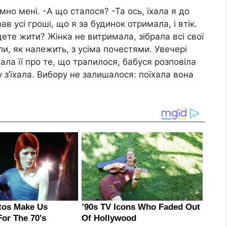
умно мені. -А що сталося? -Та ось, їхала я до
рав усі гроші, що я за будинок отримала, і втік.
дете жити? Жінка не витримала, зібрала всі свої
яли, як належить, з усіма почестями. Увечері
ла її про те, що трапилося, бабуся розповіла
у з’їхала. Вибору не залишалося: поїхала вона