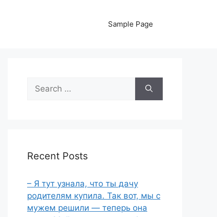
Sample Page
Search
for:
Recent Posts
– Я тут узнала, что ты дачу
родителям купила. Так вот, мы с
мужем решили — теперь она