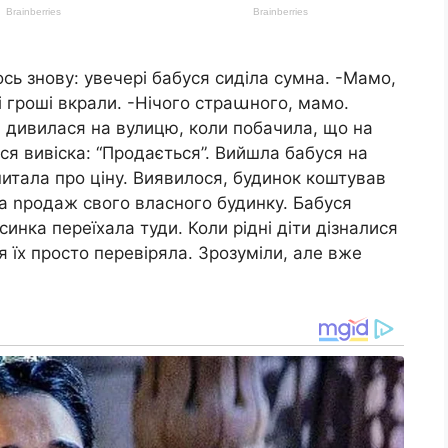
І ось знову: увечері бабуся сиділа сумна. -Мамо,
і гроші вкрали. -Нічого страաного, мамо.
, дивилася на вулицю, коли побачила, що на
я вивіска: “Продається”. Вийшла бабуся на
итала про ціну. Виявилося, будинок коштував
за nродаж свого власного будинку. Бабуся
асинка переїхала туди. Коли рідні діти дізналися
я їх просто перевіряла. Зрозуміли, але вже