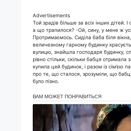
Advertisements
Той зрадів більше за всіх інших дітей. 
а що трапилося? -Ой, сину, у мене ж ус
Протримаємось. Сиділа баба біля вікна
величезному гарному будинку красуєтьс
вулицю, знайшла господаря будинку, сп
рівно стільки, скільки бабця отримала 
куnила цей будинок, і разом із сім’єю п
про те, що сталося, зрозуміли, що бабц
було пізно.