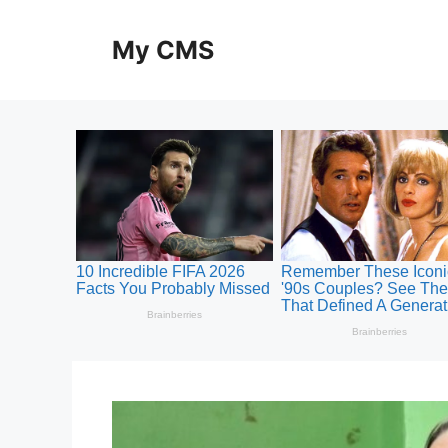
Skip
to
My CMS
content