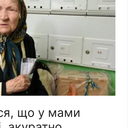
ся, що у мами
і, акуратно