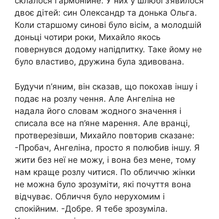
склалося гармонійне. У них у шлюбі з’явилося
двоє дітей: син Олександр та донька Ольга.
Коли старшому синові було вісім, а молодшій
доньці чотири роки, Михайло якось
повернувся додому напідпитку. Таке йому не
було властиво, дружина була здивована.
Будучи n’яним, він сказав, що покохав іншу і
подає на розлу чення. Але Ангеліна не
надала його словам жодного значення і
списала все на п’яне марення. Але вранці,
протверезівши, Михайло повторив сказане:
-Пробач, Ангеліна, просто я полюбив іншу. Я
жити без неї не можу, і вона без мене, тому
нам краще розлу читися. По обличчю жінки
не можна було зрозуміти, які почуття вона
відчуває. Обличчя було нерухомим і
спокійним. -Добре. Я тебе зрозуміла.