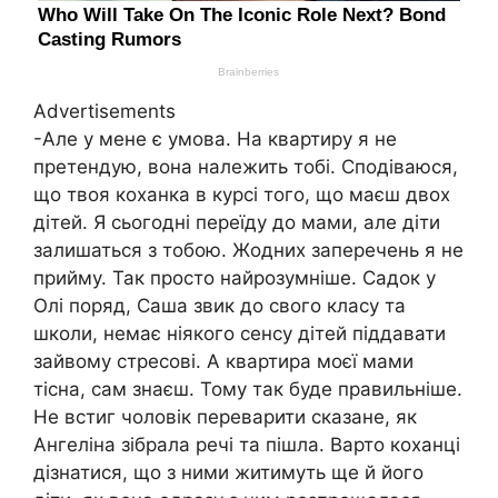
Advertisements
-Але у мене є умова. На квартиру я не
претендую, вона належить тобі. Сподіваюся,
що твоя коханка в курсі того, що маєш двох
дітей. Я сьогодні переїду до мами, але діти
залишаться з тобою. Жодних заперечень я не
прийму. Так просто найрозумніше. Садок у
Олі поряд, Саша звик до свого класу та
школи, немає ніякого сенсу дітей піддавати
зайвому стресові. А квартира моєї мами
тісна, сам знаєш. Тому так буде правильніше.
Не встиг чоловік переварити сказане, як
Ангеліна зібрала речі та пішла. Варто коханці
дізнатися, що з ними житимуть ще й його