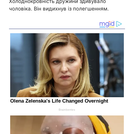
Холоднокровність дружини здивувало
чоловіка. Він видихнув із полегшенням.