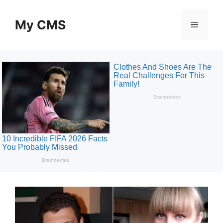
Skip
to
My CMS
Menu
content