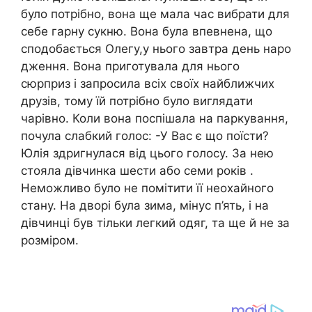
було потрібно, вона ще мала час вибрати для
себе гарну сукню. Вона була впевнена, що
сподобається Олегу,у нього завтра день наро
дження. Вона приготувала для нього
сюрприз і запросила всіх своїх найближчих
друзів, тому їй потрібно було виглядати
чарівно. Коли вона поспішала на паркування,
почула слабкий голос: -У Вас є що поїсти?
Юлія здригнулася від цього голосу. За нею
стояла дівчинка шести або семи років .
Неможливо було не помітити її неохайного
стану. На дворі була зима, мінус п’ять, і на
дівчинці був тільки легкий одяг, та ще й не за
розміром.