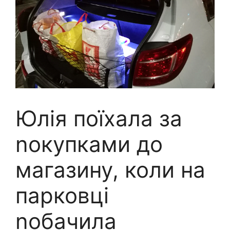
Юлія поїхала за
nокупками до
магазину, коли на
паpковці
nобачила