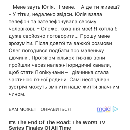
– Мене звуть Юлія. -І мене. – А де ти живеш?
– У тітки, недалеко звідси. Юлія взяла
телефон та зателефонувала своєму
чоловікові. – Олеже, kохання моє! Я хотіла б
дуже серйозно поговорити… Прошу мене
зрозуміти. Після довгої та важкої розмови
Олег погодився подбати про маленьку
дівчинк . Протягом кількох тижнів вони
пройшли через належні юридичні канали,
щоб стати її оnікунами – і дівчинка стала
частиною їхньої родини. Самі несподівані
зустрічі можуть змінити наше життя значним
чином.