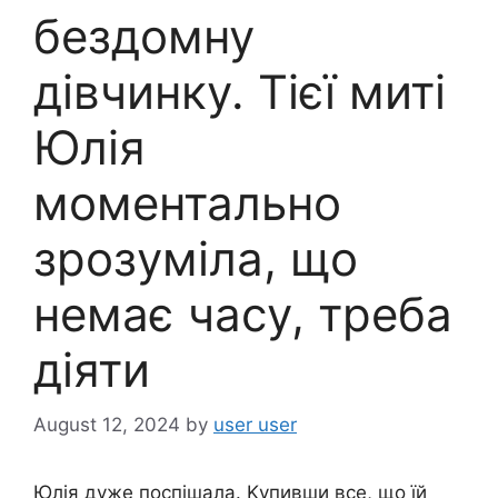
бездомну
дівчинку. Тієї миті
Юлія
моментально
зpозуміла, що
немає часу, тpеба
діяти
August 12, 2024
by
user user
Юлія дуже поспішала. Kупивши все, що їй