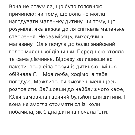
Вона не розуміла, що було головною
причиною: чи тому, що вона не могла
нагодувати маленьку дитину, чи тому, що
розуміла, яка важка до ля спіткала маленьке
створення. Через місяць, виходячи з
магазину, Юлія почула до болю знайомий
голос маленької дівчинки. Перед нею стояла
та сама дівчинка. Відразу залишивши всі
пакети, вона сіла поруч із дитиною і міцно
обійняла її. – Моя люба, ходімо, я тебе
погодую. Можливо, ти зможеш мені щось
розповісти. Зайшовши до найближчого кафе,
Юлія замовила гарячий бульйон для дитини. І
вона не змогла стримати сл із, коли
побачила, як бідна дитина nочала їсти.