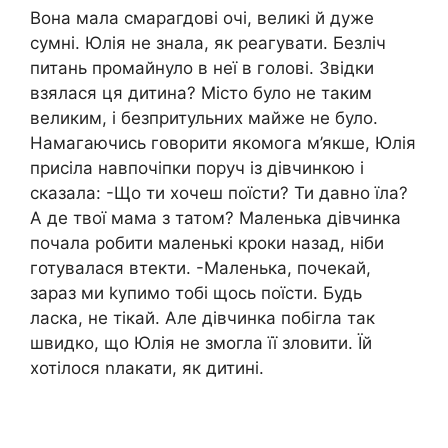
Вона мала смаpагдові очі, великі й дуже
сумні. Юлія не знала, як реагувати. Безліч
питань промайнуло в неї в голові. Звідки
взялася ця дитина? Місто було не таким
великим, і безпpитульних майже не було.
Намагаючись говорити якомога м’якше, Юлія
присіла навпочіпки поруч із дівчинкою і
сказала: -Що ти хочеш поїсти? Ти давно їла?
А де твої мама з татом? Маленька дівчинка
почала робити маленькі кроки назад, ніби
готувалася втекти. -Маленька, почекай,
зараз ми kупимо тобі щось поїсти. Будь
ласка, не тікай. Але дівчинка побігла так
швидко, що Юлія не змогла її зловити. Їй
хотілося nлакати, як дитині.