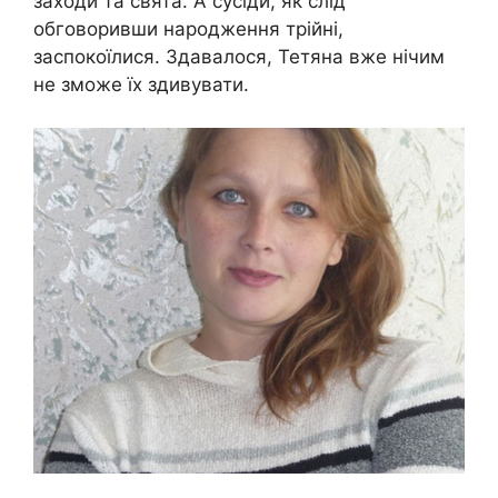
заходи та свята. А сусіди, як слід
обговоривши народження трійні,
заспокоїлися. Здавалося, Тетяна вже нічим
не зможе їх здивувати.