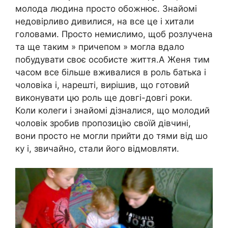
молода людина просто обожнює. Знайомі
недовірливо дивилися, на все це і хитали
головами. Просто немислимо, щоб розлучена
та ще таким » причепом » могла вдало
побудувати своє особисте життя.А Женя тим
часом все більше вживалися в роль батька і
чоловіка і, нарешті, вирішив, що готовий
виконувати цю роль ще довгі-довгі роки.
Коли колеги і знайомі дізналися, що молодий
чоловік зробив пропозицію своїй дівчині,
вони просто не могли прийти до тями від шо
ку і, звичайно, стали його відмовляти.