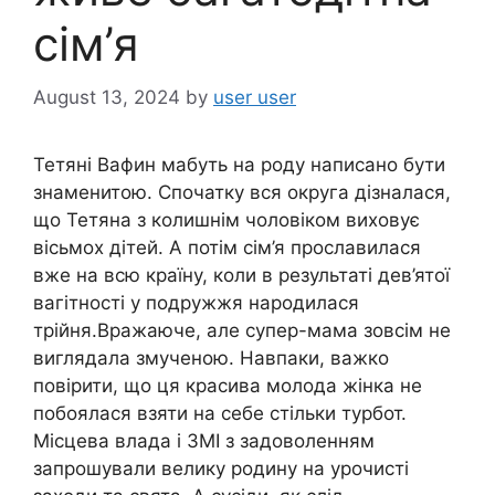
сім’я
August 13, 2024
by
user user
Тетяні Вафин мабуть на роду написано бути
знаменитою. Спочатку вся округа дізналася,
що Тетяна з колишнім чоловіком виховує
вісьмох дітей. А потім сім’я прославилася
вже на всю країну, коли в результаті дев’ятої
вагітності у подружжя народилася
трійня.Вражаюче, але супер-мама зовсім не
виглядала змученою. Навпаки, важко
повірити, що ця красива молода жінка не
побоялася взяти на себе стільки турбот.
Місцева влада і ЗМІ з задоволенням
запрошували велику родину на урочисті