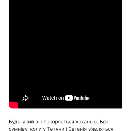
Будь-який вік покоряється коханню. Без
сумніву, коли у Тетяни і Євгенія з’являться