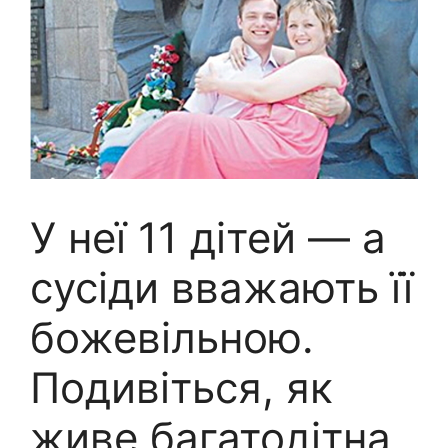
У неї 11 дітей — а
сусіди вважають її
божевільною.
Подивіться, як
живе багатодітна