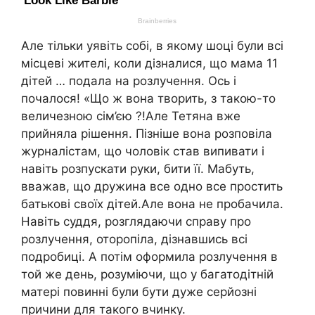
Але тільки уявіть собі, в якому шоці були всі
місцеві жителі, коли дізналися, що мама 11
дітей … подала на розлучення. Ось і
почалося! «Що ж вона творить, з такою-то
величезною сім’єю ?!Але Тетяна вже
прийняла рішення. Пізніше вона розповіла
журналістам, що чоловік став випивати і
навіть розпускати руки, бити її. Мабуть,
вважав, що дружина все одно все простить
батькові своїх дітей.Але вона не пробачила.
Навіть суддя, розглядаючи справу про
розлучення, оторопіла, дізнавшись всі
подробиці. А потім оформила розлучення в
той же день, розуміючи, що у багатодітній
матері повинні були бути дуже серйозні
причини для такого вчинку.