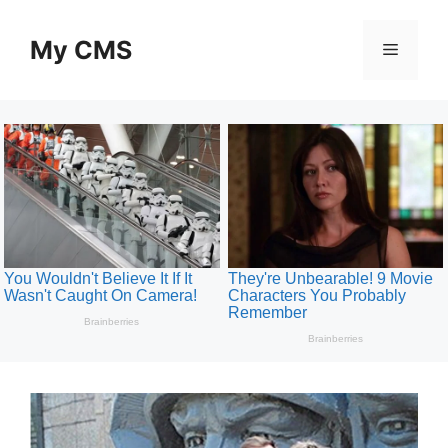
Skip
to
My CMS
Menu
content