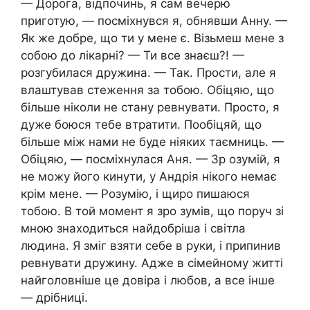
— Дорога, відпочинь, я сам вечерю
приготую, — посміхнувся я, обнявши Анну. —
Як же добре, що ти y мене є. Візьмеш мене з
собою до лікарні? — Ти все знаєш?! —
розгубилася дружина. — Так. Прости, але я
влаштував стеження за тобою. Обіцяю, що
більше ніколи не стану ревнувати. Просто, я
дуже боюся тебе втратити. Пообіцяй, що
більше між нами не буде ніяких таємниць. —
Обіцяю, — посміхнулася Аня. — Зр озумій, я
не можу його кинути, y Андрія нікого немає
крім мене. — Розумію, і щиро пишаюся
тобою. В той момент я зро зумів, що поруч зі
мною знаходиться найдобріша і світла
людина. Я зміг взяти себе в руки, і припинив
ревнувати дружину. Адже в сімейному житті
найголовніше це довіра і любов, a все інше
— дрібниці.