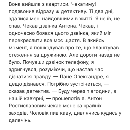
Вона вийшла з квартири. Чекатиму! —
подзвонив відразу ж детективу. Ті два дні,
здалися мені найдовшими в житті. Я не їв, не
спав. Чекав дзвінка Антона. Чекав, і
одночасно боявся цього дзвінка, який міг
перекреслити все моє щастя. В якийсь
момент, я пошкодував про те, що влаштував
стеження за дружиною. Але дороги назад не
було. Почувши дзвінок телефону, я
здригнувся, розуміючи, що настав час
дізнатися правду. — Пане Олександре, я
дещо дізнався. Потрібно зустрінеться, —
сказав детектив. — Буду через півгодини, в
нашій кав’ярні, — прошепотів я. Антон
Ростиславович чекав мене за крайніх
заходів. Чоловік пив каву, дивлячись кудись у
далечінь.