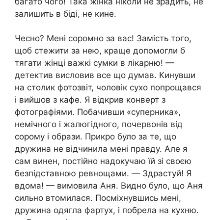
багато чого! Така жінка ніколи не зрадить, не
залишить в біді, не кине.
Чесно? Мені соромно за вас! Замість того,
щоб стежити за нею, краще допомогли б
тягати жінці важкі сумки в лікарню! —
детектив висловив все що думав. Кинувши
на столик фотозвіт, чоловік сухо попрощався
і вийшов з кафе. Я відкрив конверт з
фотографіями. Побачивши «суперника»,
немічного і жалюгідного, почервонів від
сорому і образи. Прикро було за те, що
дружина не відчинила мені правду. Але я
сам винен, постійно надокучаю їй зі своєю
безпідставною ревнощами. — Здрастуй! Я
вдома! — вимовила Аня. Видно було, що Аня
сильно втомилася. Посміхнувшись мені,
дружина одягла фартух, і побрела на кухню.