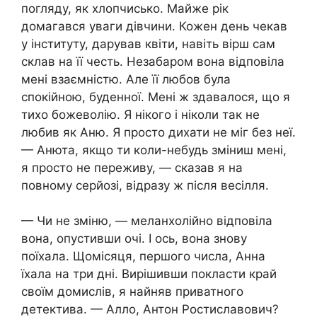
погляду, як хлопчисько. Майже рік
домагався уваги дівчини. Кожен день чекав
у інституту, дарував квіти, навіть вірш сам
склав на її честь. Незабаром вона відповіла
мені взаємністю. Але її любов була
спокійною, буденної. Мені ж здавалося, що я
тихо божеволію. Я нікого і ніколи так не
любив як Аню. Я просто дихати не міг без неї.
— Анюта, якщо ти коли-небудь зміниш мені,
я просто не переживу, — сказав я на
повному серйозі, відразу ж після весілля.
— Чи не зміню, — меланхолійно відповіла
вона, опустивши очі. І ось, вона знову
поїхала. Щомісяця, першого числа, Анна
їхала на три дні. Вирішивши покласти край
своїм домислів, я найняв приватного
детектива. — Алло, Антон Ростиславович?