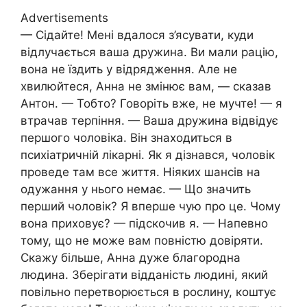
Advertisements
— Сідайте! Мені вдалося з’ясувати, куди
відлучається ваша дружина. Ви мали рацію,
вона не їздить у відрядження. Але не
хвилюйтеся, Анна не змінює вам, — сказав
Антон. — Тобто? Говоріть вже, не мучте! — я
втрачав терпіння. — Ваша дружина відвідує
першого чоловіка. Він знаходиться в
психіатричній лікарні. Як я дізнався, чоловік
проведе там все життя. Ніяких шансів на
одужання y нього немає. — Що значить
перший чоловік? Я вперше чую про це. Чому
вона приховує? — підскочив я. — Напевно
тому, що не може вам повністю довіряти.
Скажу більше, Анна дуже благородна
людина. Зберігати відданість людині, який
повільно перетворюється в рослину, коштує