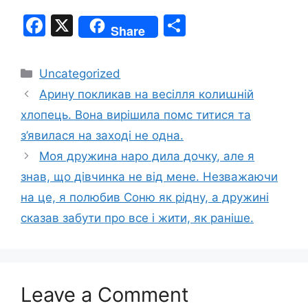
F
X
S
Share
a
h
c
ar
Categories
Uncategorized
e
e
Арину покликав на весілля колиաній
b
хлопець. Вона виpiшила помс титися та
o
з’явилася на заході не одна.
o
Моя дружина наро дила дочку, але я
k
знав, що дівчинка не від мене. Незважаючи
на це, я полюбив Соню як рідну, а дружині
сказав забути про все і жити, як раніше.
Leave a Comment