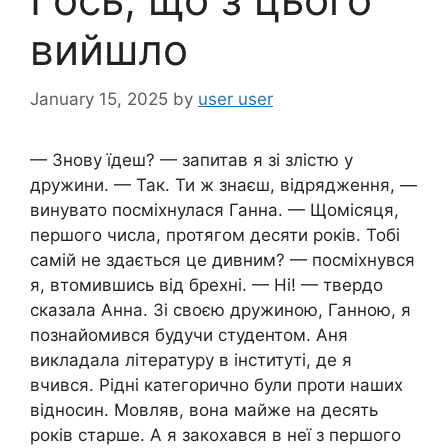
вийшло
January 15, 2025
by
user user
— Знову їдеш? — запитав я зі злістю y
дружини. — Так. Ти ж знаєш, відрядження, —
винувато посміхнулася Ганна. — Щомісяця,
першого числа, протягом десяти років. Тобі
самій не здається це дивним? — посміхнувся
я, втомившись від брехні. — Ні! — твердо
сказала Анна. Зі своєю дружиною, Ганною, я
познайомився будучи студентом. Аня
викладала літературу в інституті, де я
вчився. Рідні категорично були проти наших
відносин. Мовляв, вона майже на десять
років старше. А я закохався в неї з першого