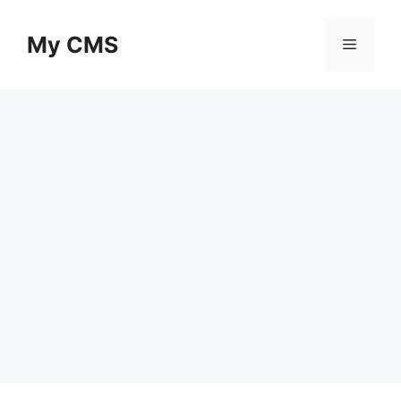
Skip
to
My CMS
Menu
content