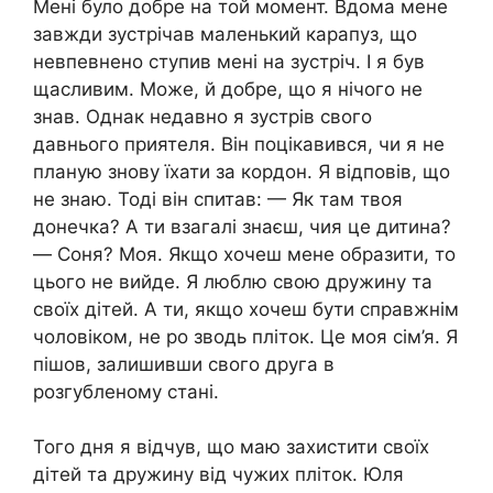
Мені було добре на той момент. Вдома мене
завжди зустрічав маленький карапуз, що
невпевнено ступив мені на зустріч. І я був
щасливим. Може, й добре, що я нічого не
знав. Однак недавно я зустрів свого
давнього приятеля. Він поцікавився, чи я не
планую знову їхати за кордон. Я відповів, що
не знаю. Тоді він спитав: — Як там твоя
донечка? А ти взагалі знаєш, чия це дитина?
— Соня? Моя. Якщо хочеш мене образити, то
цього не вийде. Я люблю свою дружину та
своїх дітей. А ти, якщо хочеш бути справжнім
чоловіком, не ро зводь пліток. Це моя сім’я. Я
пішов, залишивши свого друга в
розгубленому стані.
Того дня я відчув, що маю захистити своїх
дітей та дружину від чужих пліток. Юля