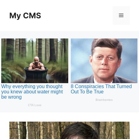
Skip
to
My CMS
Menu
content