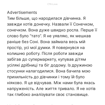
Advertisements
Тим більше, що народилася дівчинка. Я
завжди хотів донечку. Назвали її Сонечком,
сонечком. Вона дуже швидко росла. Перше її
слово було “тато”. Я не уявляю, як мешкав
раніше без Соні. Вона займала весь мій
простір, усі мої думки. Я повернувся на
колишню роботу. Після роботи завжди
забігав до супермаркету, купував дітям
усілякі дрібниці та біг додому. Із дружиною
стосунки налагодилися. Вона бачила мою
прихильність до дівчинки і тому їй було
ніяково. Я це відчував. Між нами була якась
напруженість. Але життя тривало. Я не хотів
так глибоко аналізувати своє становище.