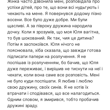
Жінка часто дзвонила мені, розповідала про
успіхи дітей, про те, що вони всі нудьгують і
чекають на мене. Я повернувся додому пізно
восени. Все було дуже добре. Ми були
щасливі. А за півроку дружина народила
дочку. Коли я зрозумів, що моя Юля вагітна,
то був шокований. Як так, чия це дитина?
Потім я заспокоївся. Юля нічого не
пояснювала, хіба сказала, що завжди готова
підписати папери на розлучення. Я не
поспішав із розлученням, бо бачив, що Юля
дуже переживає, і вирішив не тиснути на неї і
чекати, коли вона саме все розповість. Мені
не було куди поспішати. Я любив і люблю
свою дружину, своїх синів. Я не хотів їх
втрачати і сподівався, що все налагодиться.
Одним словом, я змирився, тобто пробачив
дружині зраду.