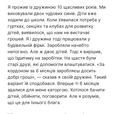
Я прожив із дружиною 10 щасливих років. Ми
виховували двох чудових синів. Діти вже
ходили до школи. Коли з’явилася потреба у
гуртках, секціях та клубах для розвитку
дітей, виявилося, що нам не вистачає
грошей. Я і дружина тоді працювали у
будівельній фірмі. Заробляли начебто
непогано. Але ж двоє дітей. Тоді я вирішив,
що їздитиму на заробітки. На щастя були
старі друзі, які допомогли влаштуватися. «За
кордоном за 6 місяців заробляєш досить
добрі гроші», — сказав я своїй дружині. Такий
варіант їй сподобався. Вперше ті 6 місяців
здалися для мене каторгою. Хотілося бачити
дітей, обійняти, поговорити. Але я розумів,
що це для їхнього блага.