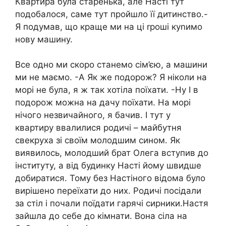
Квартира була старенька, але Насті тут
подобалося, саме тут пройшло її дитинство.-
Я подумав, що краще ми на ці rроші куnимо
нову машину.
Все одно ми скоро станемо сім’єю, а машини
ми не маємо. -А Як же подорож? Я ніколи на
морі не була, я ж так хотіла поїхати. -Ну І в
подорож можна на дачу поїхати. На морі
нічого незвичайного, я бачив. І тут у
квартиру ввалилися родичі – майбутня
свекруха зі своїм молодшим сином. Як
виявилось, молодший брат Олега вступив до
інституту, а від будинку Насті йому швидше
добиратися. Тому без Настіного відома було
вирішено переїхати до них. Родичі посідали
за стіл і почали поїдати гарячі сирники.Настя
зайшла до себе до кімнати. Вона сіла на