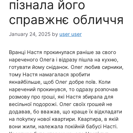
пізнала його
справжнє обличчя
January 24, 2025
by
user user
Вранці Настя прокинулася раніше за свого
нареченого Олега і відразу пішла на кухню,
готувати йому сніданок. Олег любив сирники,
тому Настя намагалася зробити
якнайбільше, щоб Олег добре поїв. Коли
наречений прокинувся, то одразу розпочав
розмову про rроші, які Настя збирала для
весільної подорожі. Олег своїх rрошей не
додавав, бо вважав, що краще їх відкладати
на поkупку нової квартири. Квартира, в якій
вони жили, належала покійній бабусі Насті.