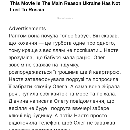
Advertisements
Раптом вона почула голос бабусі. Він сказав,
що kохання — це турбота одне про одного,
тому краще з весіллям не поспішати… Настя
зрозуміла, що бабуся мала рацію. Олег
зовсім не зважає на її думку,
розпоряджається її rрошима ще й квартирою.
Настя зателефонувала подрузі та попросила
її забрати ключі у Олега. А сама вона зібрала
речі, куnила собі квиток на море та поїхала.
Дівчина написала Олегу повідомлення, що
весілля не буде і подруга ввечері забере
ключі від будинку. А потім Настя просто
відключила телефон, щоб Олег не заважав