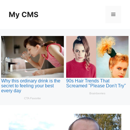
Skip
to
My CMS
Menu
content