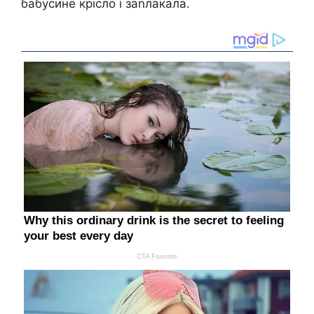
бабусине крісло і заnлакала.