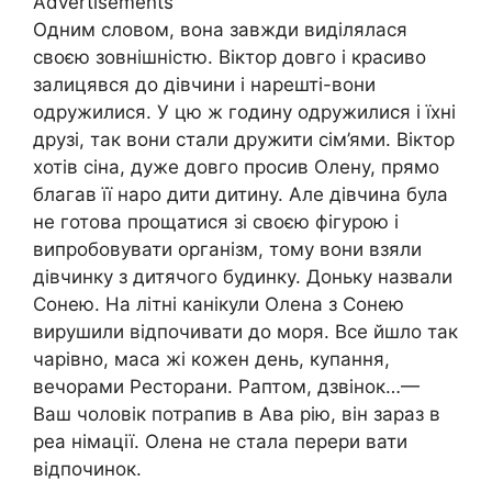
Advertisements
Одним словом, вона завжди виділялася
своєю зовнішністю. Віктор довго і красиво
залицявся до дівчини і нарешті-вони
одружилися. У цю ж годину одружилися і їхні
друзі, так вони стали дружити сім’ями. Віктор
хотів сіна, дуже довго просив Олену, прямо
благав її наро дити дитину. Але дівчина була
не готова прощатися зі своєю фігурою і
випробовувати організм, тому вони взяли
дівчинку з дитячого будинку. Доньку назвали
Сонею. На літні канікули Олена з Сонею
вирушили відпочивати до моря. Все йшло так
чарівно, маса жі кожен день, купання,
вечорами Ресторани. Раптом, дзвінок…—
Ваш чоловік потрапив в Ава рію, він зараз в
реа німації. Олена не стала перери вати
відпочинок.