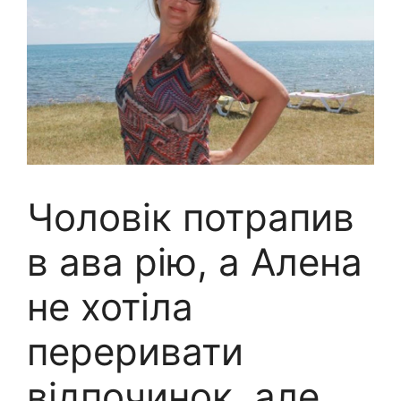
Чоловік потрапив
в ава pію, а Алена
не хотіла
переривати
відпочинок, але