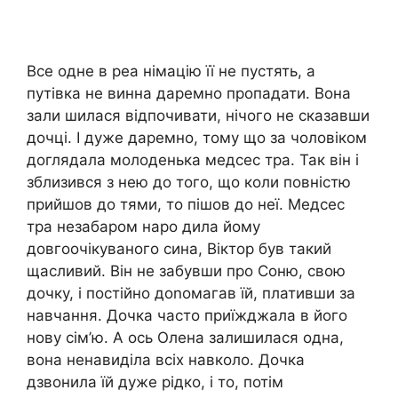
Все одне в реа німацію її не пустять, а
путівка не винна даремно пропадати. Вона
зали шилася відпочивати, нічого не сказавши
дочці. І дуже даремно, тому що за чоловіком
доглядала молоденька медсес тра. Так він і
зблизився з нею до того, що коли повністю
прийшов до тями, то пішов до неї. Медсес
тра незабаром наро дила йому
довгоочікуваного сина, Віктор був такий
щасливий. Він не забувши про Соню, свою
дочку, і постійно доnомагав їй, плативши за
навчання. Дочка часто приїжджала в його
нову сім’ю. А ось Олена залишилася одна,
вона ненавиділа всіх навколо. Дочка
дзвонила їй дуже рідко, і то, потім