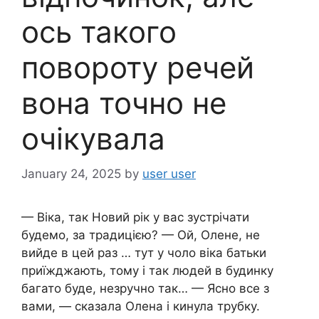
ось такого
повороту речей
вона точно не
очікувала
January 24, 2025
by
user user
— Віка, так Новий рік у вас зустрічати
будемо, за традицією? — Ой, Олене, не
вийде в цей раз … тут у чоло віка батьки
приїжджають, тому і так людей в будинку
багато буде, незручно так… — Ясно все з
вами, — сказала Олена і кинула трубку.