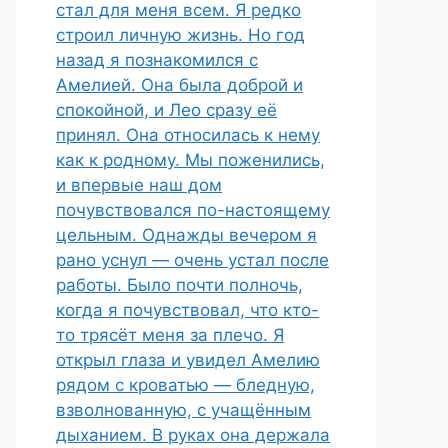
стал для меня всем. Я редко
строил личную жизнь. Но год
назад я познакомился с
Амелией. Она была доброй и
спокойной, и Лео сразу её
принял. Она относилась к нему
как к родному. Мы поженились,
и впервые наш дом
почувствовался по-настоящему
цельным. Однажды вечером я
рано уснул — очень устал после
работы. Было почти полночь,
когда я почувствовал, что кто-
то трясёт меня за плечо. Я
открыл глаза и увидел Амелию
рядом с кроватью — бледную,
взволнованную, с учащённым
дыханием. В руках она держала