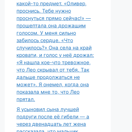
какой-то предмет. «Оливер,
проснись. Тебе нужно
проснуться прямо сейчас!» —
прошептала она дрожащим
голосом. У меня сильно
забилось сердце. «Что
случилось?» Она села на край
кровати, и голос у неё дрожал:
«Я нашла кое-что тревожное,
что Лео скрывал от тебя. Так
дальше продолжаться не
может». Я онемел, когда она
показала мне то, что Лео
прятал.
Я усыновил сына лучшей
подруги после её гибели — а
через двенадцать лет жена
рассказала, что мальчик