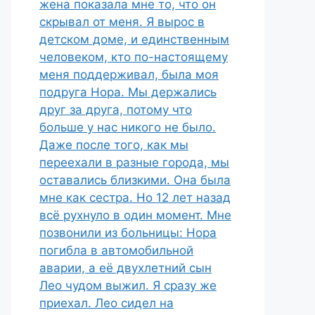
жена показала мне то, что он
скрывал от меня. Я вырос в
детском доме, и единственным
человеком, кто по-настоящему
меня поддерживал, была моя
подруга Нора. Мы держались
друг за друга, потому что
больше у нас никого не было.
Даже после того, как мы
переехали в разные города, мы
оставались близкими. Она была
мне как сестра. Но 12 лет назад
всё рухнуло в один момент. Мне
позвонили из больницы: Нора
погибла в автомобильной
аварии, а её двухлетний сын
Лео чудом выжил. Я сразу же
приехал. Лео сидел на