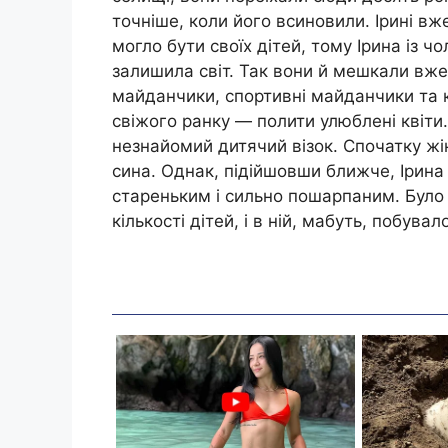
точніше, коли його всиновили. Ірині вже
могло бути своїх дітей, тому Ірина із 
залишила світ. Так вони й мешкали вже 1
майданчики, спортивні майданчики та кі
свіжого ранку — полити улюблені квіти.
незнайомий дитячий візок. Спочатку жін
сина. Однак, підійшовши ближче, Ірина 
стареньким і сильно пошарпаним. Було 
кількості дітей, і в ній, мабуть, побув