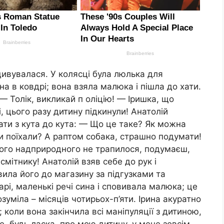
дивувалася. У колясці була люлька для
на в ковдрі; вона взяла малюка і пішла до хати.
— Толік, викликай п оліцію! — Іришка, що
 цього разу дитину підкинули! Анатолій
гати з кута до кута: — Що це таке? Як можна
и поїхали? А раптом собака, страшно подумати!
 чого надприродного не трапилося, подумаєш,
смітнику! Анатолій взяв себе до рук і
авила його до магазину за підгузками та
рі, маленькі речі сина і сповивала малюка; це
зуміла – місяців чотирьох-п’яти. Ірина акуратно
; коли вона закінчила всі маніпуляції з дитиною,