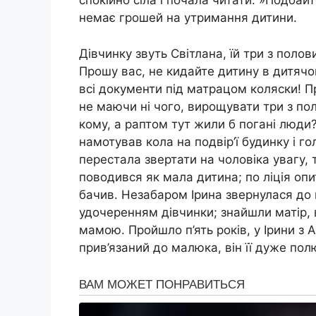
спокійно сіла і почала читати: »Подбай
немає грошей на утримання дитини.
Дівчинку звуть Світлана, їй три з полов
Прошу вас, не кидайте дитину в дитячо
всі документи під матрацом коляски! П
не маючи ні чого, вирощувати три з пол
кому, а раптом тут жили б погані люди?
намотував кола на подвір’ї будинку і го
перестала звертати на чоловіка увагу, т
поводився як мала дитина; по ліція опи
бачив. Незабаром Ірина звернулася до
удочеренням дівчинки; знайшли матір, в
мамою. Пройшло п’ять років, у Ірини з
прив’язаний до малюка, він її дуже по