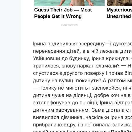
Ірина подивилася всередину – і дуже з
перенесення дітей, а в ній лежала дити
Увійшовши до будинку, Ірина крикнула: 
трапилося, знову паркан зламали? — Ні,
спустився з другого поверху і почав бі
дитину на вулиці покинути? А раптом м
— Толику не миготить і заспокойся, ні
дитина чужа на ділянці, добре хоч не в 
зателефонував до по ліції; Ірина відпр
дитячим харчуванням. Сама дістала ста
виявилася дівчинка, наскільки Ірина зро
прибрала ковдру, і з неї випала записка