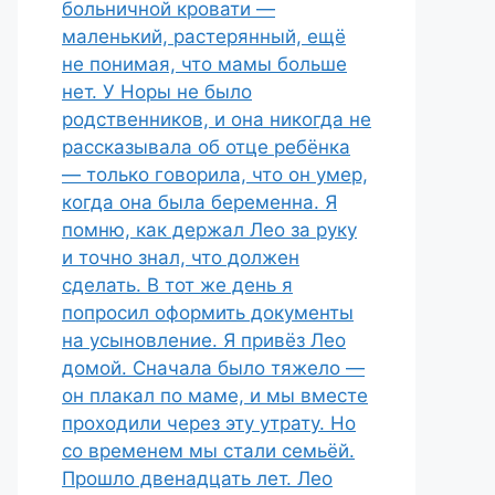
больничной кровати —
маленький, растерянный, ещё
не понимая, что мамы больше
нет. У Норы не было
родственников, и она никогда не
рассказывала об отце ребёнка
— только говорила, что он умер,
когда она была беременна. Я
помню, как держал Лео за руку
и точно знал, что должен
сделать. В тот же день я
попросил оформить документы
на усыновление. Я привёз Лео
домой. Сначала было тяжело —
он плакал по маме, и мы вместе
проходили через эту утрату. Но
со временем мы стали семьёй.
Прошло двенадцать лет. Лео