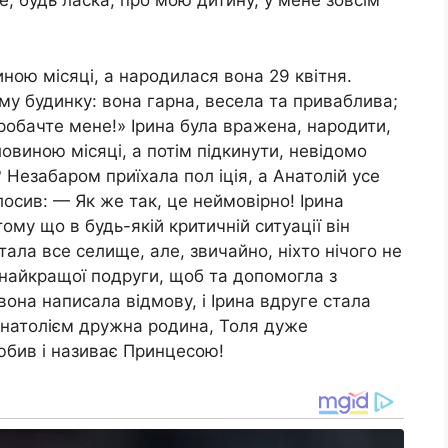
те, будь ласка, про мою дитину, у мене зовсім
иною місяці, а народилася вона 29 квітня.
му будинку: вона гарна, весела та приваблива;
робачте мене!» Ірина була вражена, народити,
овиною місяці, а потім підкинути, невідомо
 Незабаром приїхала пол іція, а Анатолій усе
лосив: — Як же так, це неймовірно! Ірина
ому що в будь-якій критичній ситуації він
тала все селище, але, звичайно, ніхто нічого не
 найкращої подруги, щоб та допомогла з
она написала відмову, і Ірина вдруге стала
 Анатолієм дружна родина, Толя дуже
любив і називає Принцесою!