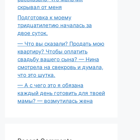
скрывал от меня
Подготовка к моему
тридцатилетию началась за
двое суток.
— Что вы сказали? Продать мою
квартиру? Чтобы оплатить
свадьбу вашего сына? — Нина
смотрела на свекровь и думала,
что это шутка.
— А с чего это я обязана
каждый день готовить для твоей
мамы? — возмутилась жена