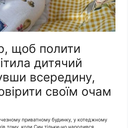
р, щоб полити
мітила дитячий
увши всередину,
овірити своїм очам
личезному приватному будинку, у котеджному
ів тому, коли Син тільки-но народився,