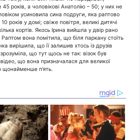
 45 років, а чоловікові Анатолію – 50; у них не
чоловіком усиновила сина подруги, яка раптово
0 років у домі; свіже повітря, великі дитячі
лька кортів. Якось Ірина вийшла у двір рано
 Раптом вона помітила, що біля паркану стоїть
ка вирішила, що її залишив хтось із друзів
зрозуміла, що тут щось не так: візок був
відео, що вона призначалася для великої
ало щонайменше п’ять.