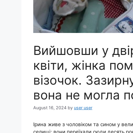
Вийшовши у дві
квіти, жінка по
візочок. Зазирн
вона не могла п
August 16, 2024
by
user user
Ірина живе з чоловіком та сином у ве
селищі; вони переїхали сюди десять рок