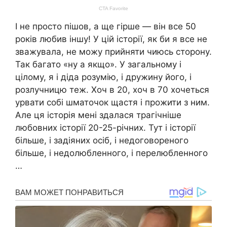
І не просто пішов, а ще гірше — він все 50
років любив іншу! У цій історії, як би я все не
зважувала, не можу прийняти чиюсь сторону.
Так багато «ну а якщо». У загальному і
цілому, я і діда розумію, і дружину його, і
розлучницю теж. Хоч в 20, хоч в 70 хочеться
урвати собі шматочок щастя і прожити з ним.
Але ця історія мені здалася трагічніше
любовних історії 20-25-річних. Тут і історії
більше, і задіяних осіб, і недоговореного
більше, і недолюбленного, і перелюбленного
…