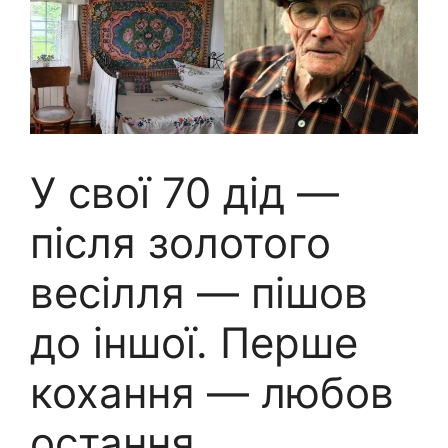
У свої 70 дід —
після золотого
весілля — пішов
до іншої. Перше
кохання — любов
остання.