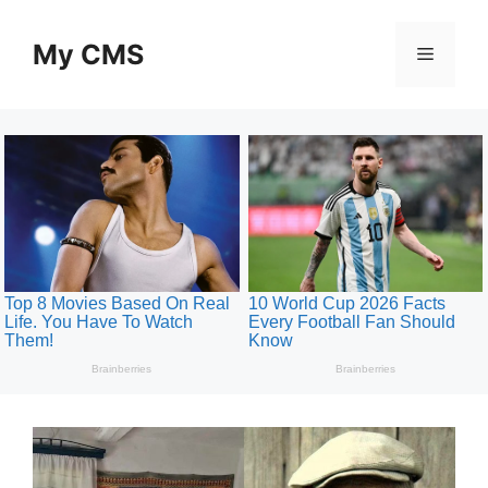
Skip
to
My CMS
Menu
content