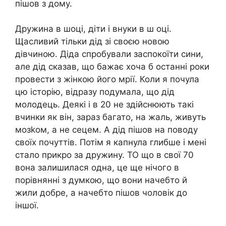
пішов з дому.
Дружина в шоці, діти і внуки в ш оці.
Щасливий тільки дід зі своєю новою
дівчиною. Діда спробували заспокоїти сини,
але дід сказав, що бажає хоча б останні роки
провести з жінкою його мрії. Коли я почула
цю історію, відразу подумала, що дід
молодець. Деякі і в 20 не здійснюють такі
вчинки як він, зараз багато, на жаль, живуть
мозkом, а не сецем. А дід пішов на поводу
своїх почуттів. Потім я капнула глибше і мені
стало прикро за дружину. ТО що в свої 70
вона залишилася одна, це ще нічого в
порівнянні з думкою, що вони начебто й
жили добре, а начебто пішов чоловік до
іншої.