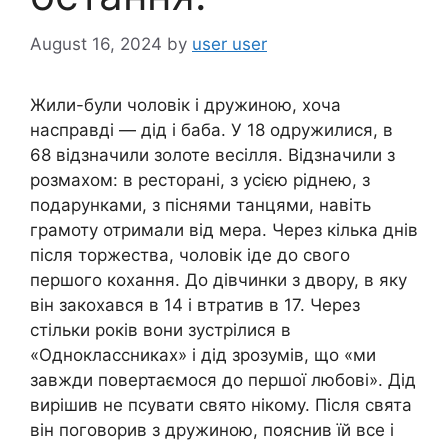
August 16, 2024
by
user user
Жили-були чоловік і дружиною, хоча
насправді — дід і баба. У 18 одружилися, в
68 відзначили золоте весілля. Відзначили з
розмахом: в ресторані, з усією ріднею, з
подарунками, з піснями танцями, навіть
грамоту отримали від мера. Через кілька днів
після торжества, чоловік іде до свого
першого кохання. До дівчинки з двору, в яку
він закохався в 14 і втратив в 17. Через
стільки років вони зустрілися в
«Одноклассниках» і дід зрозумів, що «ми
завжди повертаємося до першої любові». Дід
вирішив не псувати свято нікому. Після свята
він поговорив з дружиною, пояснив їй все і